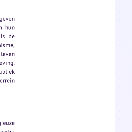
geven 
n hun 
ls de 
isme, 
leven 
ving. 
bliek 
rrein 
ieuze 
arbij 