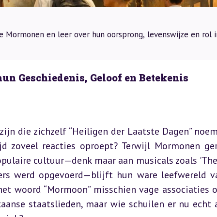
e Mormonen en leer over hun oorsprong, levenswijze en rol i
n Geschiedenis, Geloof en Betekenis
zijn die zichzelf “Heiligen der Laatste Dagen” noem
 zoveel reacties oproept? Terwijl Mormonen ger
opulaire cultuur—denk maar aan musicals zoals 'The
rs werd opgevoerd—blijft hun ware leefwereld va
 het woord “Mormoon” misschien vage associaties o
anse staatslieden, maar wie schuilen er nu echt a