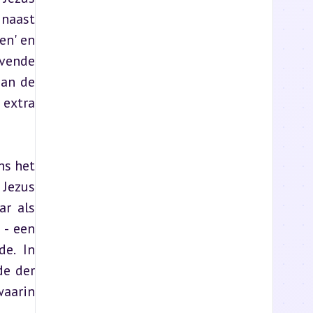
naast 
n' en 
vende 
an de 
extra 
s het 
Jezus 
r als 
- een 
e. In 
e der 
aarin 