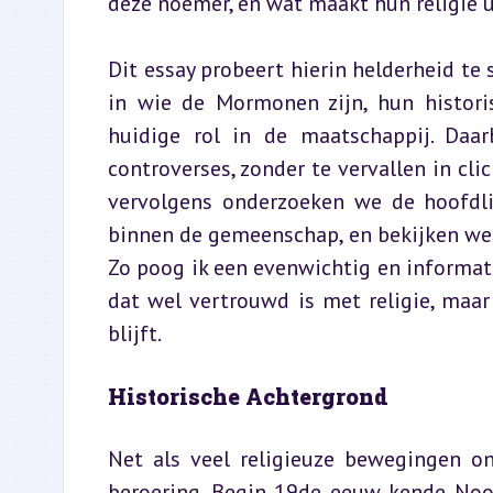
deze noemer, en wat maakt hun religie 
Dit essay probeert hierin helderheid te 
in wie de Mormonen zijn, hun historis
huidige rol in de maatschappij. Daarb
controverses, zonder te vervallen in c
vervolgens onderzoeken we de hoofdlij
binnen de gemeenschap, en bekijken we
Zo poog ik een evenwichtig en informati
dat wel vertrouwd is met religie, maa
blijft.
Historische Achtergrond
Net als veel religieuze bewegingen o
beroering. Begin 19de eeuw kende Noor