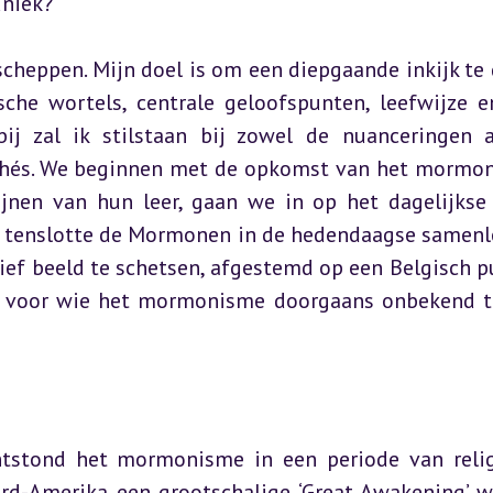
uniek?
scheppen. Mijn doel is om een diepgaande inkijk te 
che wortels, centrale geloofspunten, leefwijze e
ij zal ik stilstaan bij zowel de nuanceringen a
lichés. We beginnen met de opkomst van het mormon
nen van hun leer, gaan we in op het dagelijkse 
 tenslotte de Mormonen in de hedendaagse samenle
ef beeld te schetsen, afgestemd op een Belgisch pu
r voor wie het mormonisme doorgaans onbekend te
ntstond het mormonisme in een periode van relig
d-Amerika een grootschalige ‘Great Awakening’ wa