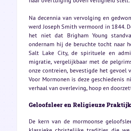
haar overtuiging boven veiligheid stelt.
Na decennia van vervolging en gedwonge
werd Joseph Smith vermoord in 1844. De j
het niet dat Brigham Young standvas
ondernam hij de beruchte tocht naar he
Salt Lake City, de spirituele en adm
migratie, vergelijkbaar met de pelgri
onze contreien, bevestigde het gevoel
Voor Mormonen is deze geschiedenis nie
verhaal van overleving, hoop en doorzet
Geloofsleer en Religieuze Praktij
De kern van de mormoonse geloofsleer 
klassieke christelijke tradities die we