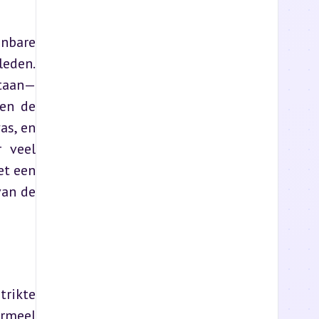
nbare 
eden. 
staan—
en de 
s, en 
 veel 
t een 
an de 
rikte 
rmeel 