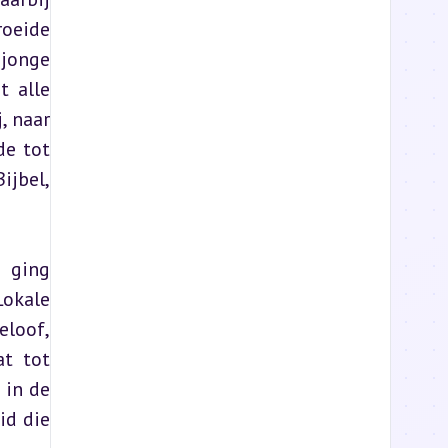
oeide 
jonge 
 alle 
 naar 
e tot 
jbel, 
 ging 
okale 
loof, 
t tot 
in de 
d die 