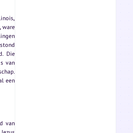
nois, 
 ware 
ingen 
stond 
. Die 
s van 
chap. 
l een 
d van 
Jezus 