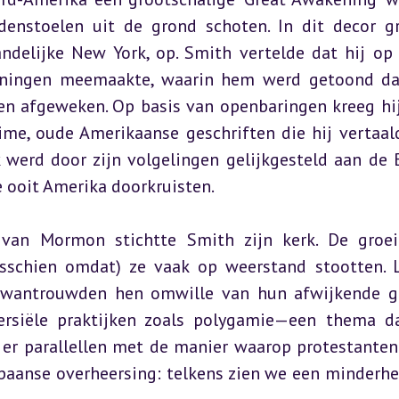
enstoelen uit de grond schoten. In dit decor gr
ndelijke New York, op. Smith vertelde dat hij op 
ijningen meemaakte, waarin hem werd getoond dat
n afgeweken. Op basis van openbaringen kreeg hij,
me, oude Amerikaanse geschriften die hij vertaald
werd door zijn volgelingen gelijkgesteld aan de Bi
 ooit Amerika doorkruisten.
van Mormon stichtte Smith zijn kerk. De groei
sschien omdat) ze vaak op weerstand stootten. L
 wantrouwden hen omwille van hun afwijkende ge
rsiële praktijken zoals polygamie—een thema da
n er parallellen met de manier waarop protestanten 
aanse overheersing: telkens zien we een minderhei