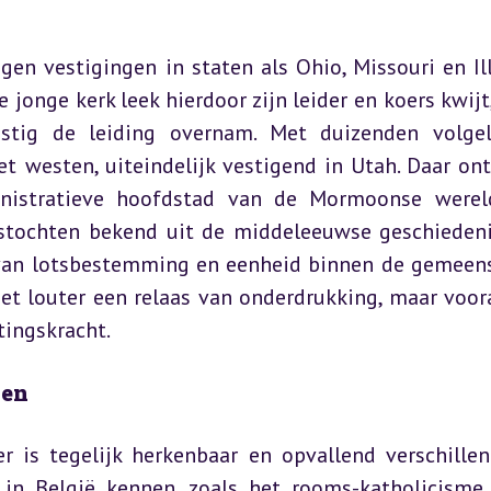
n vestigingen in staten als Ohio, Missouri en Illi
onge kerk leek hierdoor zijn leider en koers kwijt,
tig de leiding overnam. Met duizenden volgel
t westen, uiteindelijk vestigend in Utah. Daar ont
inistratieve hoofdstad van de Mormoonse wereld
mstochten bekend uit de middeleeuwse geschiedeni
 van lotsbestemming en eenheid binnen de gemeens
t louter een relaas van onderdrukking, maar voora
tingskracht.
ken
is tegelijk herkenbaar en opvallend verschillen
 
in België
 kennen, zoals het rooms-katholicisme. 