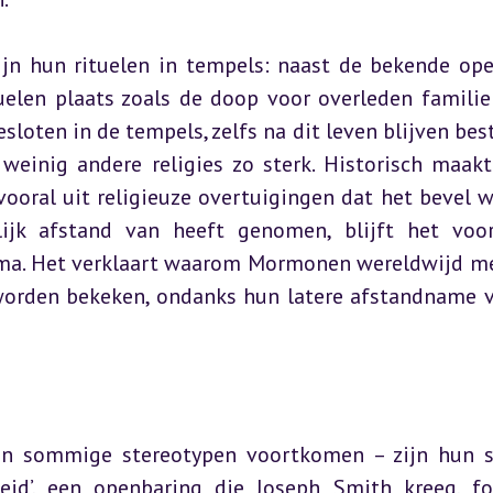
n hun rituelen in tempels: naast de bekende ope
elen plaats zoals de doop voor overleden familiel
sloten in de tempels, zelfs na dit leven blijven be
weinig andere religies zo sterk. Historisch maakt
oral uit religieuze overtuigingen dat het bevel wa
ijk afstand van heeft genomen, blijft het voor
ema. Het verklaart waarom Mormonen wereldwijd me
orden bekeken, ondanks hun latere afstandname v
 sommige stereotypen voortkomen – zijn hun st
id’, een openbaring die Joseph Smith kreeg, fo