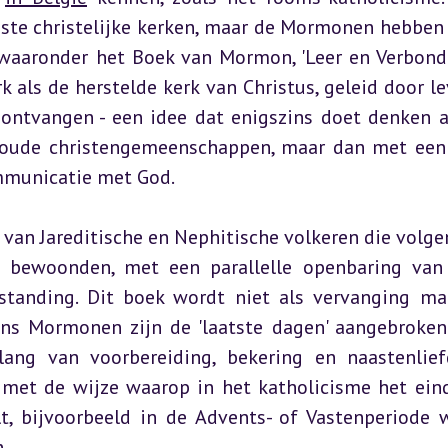
eeste christelijke kerken, maar de Mormonen hebben 
, waaronder het Boek van Mormon, 'Leer en Verbonde
rk als de herstelde kerk van Christus, geleid door le
ontvangen - een idee dat enigszins doet denken a
in oude christengemeenschappen, maar dan met een 
mmunicatie met God.
van Jareditische en Nephitische volkeren die volgen
 bewoonden, met een parallelle openbaring van 
standing. Dit boek wordt niet als vervanging maa
ens Mormonen zijn de 'laatste dagen' aangebroken 
ang van voorbereiding, bekering en naastenliefd
s met de wijze waarop in het katholicisme het eind
lt, bijvoorbeeld in de Advents- of Vastenperiode w
.