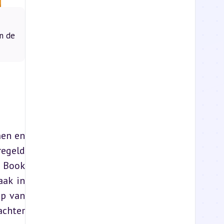
n de
en en 
egeld 
 Book 
ak in 
p van 
chter 