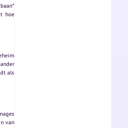
baan* 
t hoe 
eheim 
ander 
t als 
nages 
n van 