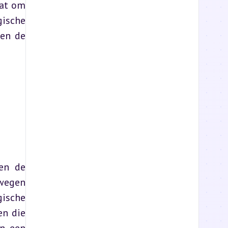
at om 
ische 
en de 
en de 
wegen 
ische 
n die 