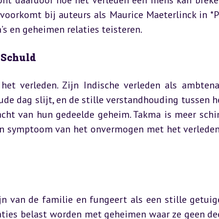
oont daardoor hoe het verleden een mens kan breken
voorkomt bij auteurs als Maurice Maeterlinck in *Pe
s en geheimen relaties teisteren.
 Schuld
t verleden. Zijn Indische verleden als ambtenaa
de dag slijt, en de stille verstandhouding tussen h
racht van hun gedeelde geheim. Takma is meer schi
 een symptoom van het onvermogen met het verleden 
n van de familie en fungeert als een stille getuige.
raties belast worden met geheimen waar ze geen dee