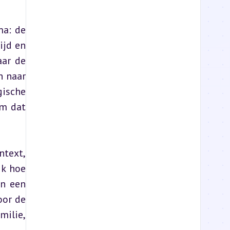
a: de 
jd en 
ar de 
 naar 
ische 
m dat 
text, 
k hoe 
n een 
or de 
ilie, 