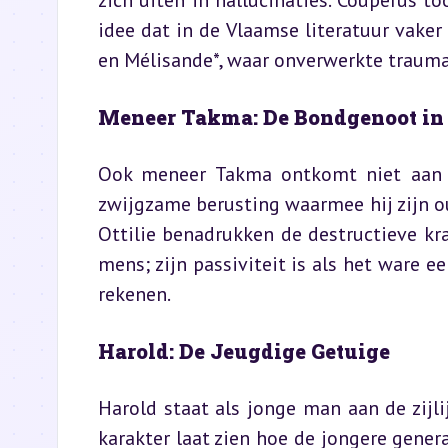
zich uiten in hallucinaties. Couperus t
idee dat in de Vlaamse literatuur vaker 
en Mélisande*, waar onverwerkte trauma’
Meneer Takma: De Bondgenoot in
Ook meneer Takma ontkomt niet aan he
zwijgzame berusting waarmee hij zijn ou
Ottilie benadrukken de destructieve k
mens; zijn passiviteit is als het ware
rekenen.
Harold: De Jeugdige Getuige
Harold staat als jonge man aan de zijlij
karakter laat zien hoe de jongere gene