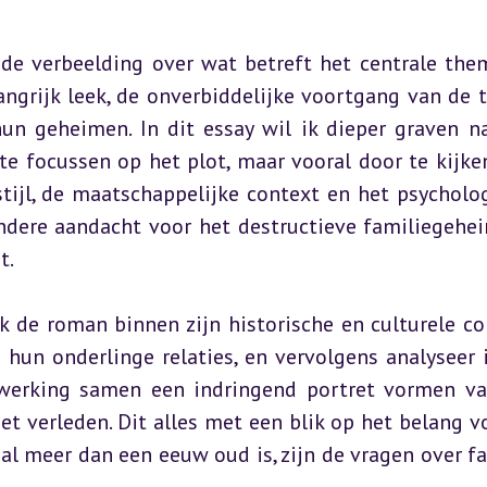
de verbeelding over wat betreft het centrale them
ngrijk leek, de onverbiddelijke voortgang van de ti
un geheimen. In dit essay wil ik dieper graven na
te focussen op het plot, maar vooral door te kijken
stijl, de maatschappelijke context en het psycholog
ndere aandacht voor het destructieve familiegehei
t.
ik de roman binnen zijn historische en culturele con
hun onderlinge relaties, en vervolgens analyseer i
twerking samen een indringend portret vormen va
t verleden. Dit alles met een blik op het belang vo
l meer dan een eeuw oud is, zijn de vragen over fam