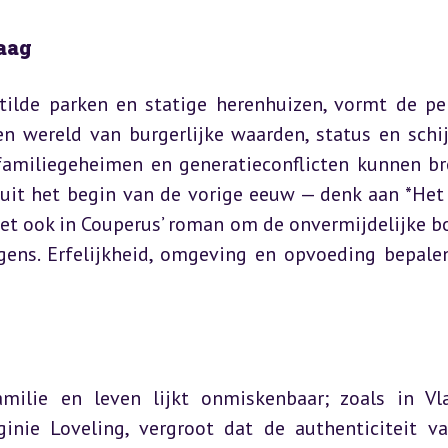
aag
tilde parken en statige herenhuizen, vormt de per
en wereld van burgerlijke waarden, status en schij
 familiegeheimen en generatieconflicten kunnen bro
uit het begin van de vorige eeuw — denk aan *Het 
het ook in Couperus’ roman om de onvermijdelijke bo
ens. Erfelijkheid, omgeving en opvoeding bepale
milie en leven lijkt onmiskenbaar; zoals in Vl
ginie Loveling, vergroot dat de authenticiteit va