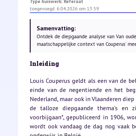
Type huiswerk:
Referaat
toegevoegd: 6.04.2026 om 13:59
Samenvatting:
Ontdek de diepgaande analyse van Van oude m
maatschappelijke context van Couperus’ me
Inleiding
Louis Couperus geldt als een van de bel
einde van de negentiende en het begin
Nederland, maar ook in Vlaanderen diep 
de talloze diepgaande thema’s en zi
voorbijgaan*, gepubliceerd in 1906, w
wordt ook vandaag de dag nog vaak bes
onderwijs 
in België
.