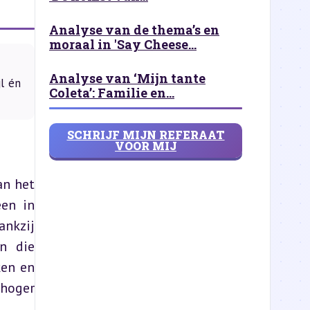
Analyse van de thema’s en
moraal in 'Say Cheese...
Analyse van ‘Mijn tante
l én
Coleta’: Familie en...
SCHRIJF MIJN REFERAAT
VOOR MIJ
n het 
en in 
nkzij 
n die 
en en 
hoger 