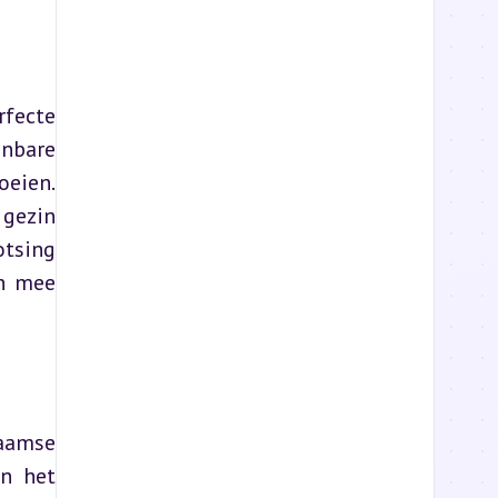
fecte 
nbare 
eien. 
gezin 
tsing 
n mee 
aamse 
n het 