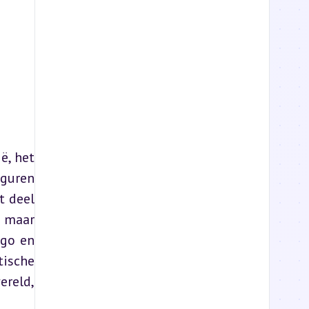
, het 
guren 
 deel 
 maar 
go en 
ische 
reld, 