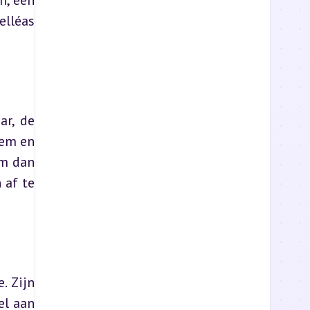
, een 
lléas 
r, de 
em en 
m dan 
af te 
 Zijn 
l aan 