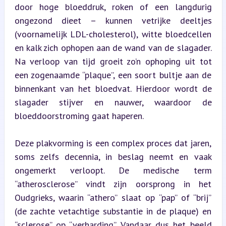
door hoge bloeddruk, roken of een langdurig 
ongezond dieet – kunnen vetrijke deeltjes 
(voornamelijk LDL-cholesterol), witte bloedcellen 
en kalk zich ophopen aan de wand van de slagader. 
Na verloop van tijd groeit zo’n ophoping uit tot 
een zogenaamde “plaque”, een soort bultje aan de 
binnenkant van het bloedvat. Hierdoor wordt de 
slagader stijver en nauwer, waardoor de 
bloeddoorstroming gaat haperen.
Deze plakvorming is een complex proces dat jaren, 
soms zelfs decennia, in beslag neemt en vaak 
ongemerkt verloopt. De medische term 
“atherosclerose” vindt zijn oorsprong in het 
Oudgrieks, waarin “athero” slaat op “pap” of “brij” 
(de zachte vetachtige substantie in de plaque) en 
“sclerose” op “verharding”. Vandaar dus het beeld 