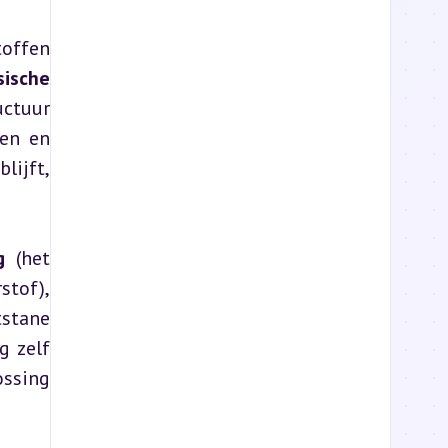
offen 
sische 
ctuur 
en en 
ijft, 
g
 (het 
 (reactie met zuurstof), 
tstane 
 zelf 
ssing 