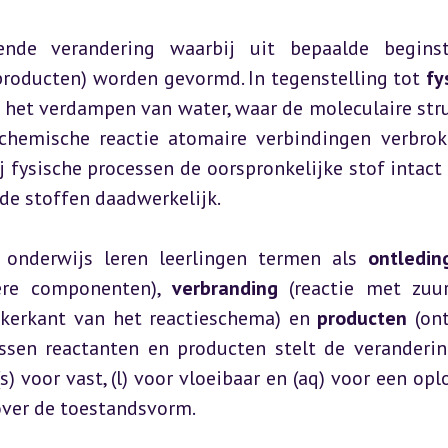
ende verandering waarbij uit bepaalde beginst
producten) worden gevormd. In tegenstelling tot 
fy
of het verdampen van water, waar de moleculaire stru
chemische reactie atomaire verbindingen verbrok
 fysische processen de oorspronkelijke stof intact bl
de stoffen daadwerkelijk.
onderwijs leren leerlingen termen als 
ontledin
ere componenten), 
verbranding
nkerkant van het reactieschema) en 
producten
 (on
ussen reactanten en producten stelt de verandering
) voor vast, (l) voor vloeibaar en (aq) voor een oplo
over de toestandsvorm.