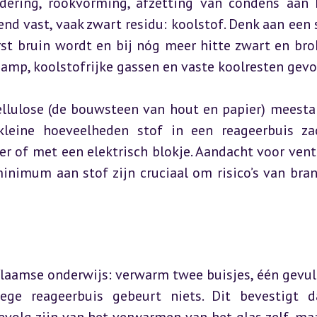
dering, rookvorming, afzetting van condens aan 
nd vast, vaak zwart residu: koolstof. Denk aan een s
st bruin wordt en bij nóg meer hitte zwart en brok
amp, koolstofrijke gassen en vaste koolresten gev
ellulose (de bouwsteen van hout en papier) meestal
leine hoeveelheden stof in een reageerbuis zac
of met een elektrisch blokje. Aandacht voor ventil
nimum aan stof zijn cruciaal om risico’s van bran
Vlaamse onderwijs: verwarm twee buisjes, één gevul
ege reageerbuis gebeurt niets. Dit bevestigt d