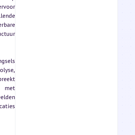
rvoor 
lende 
bare 
tuur 
gsels 
lyse, 
reekt 
 met 
elden 
aties 