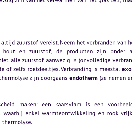
olg zijn van het verwarmen van het glas zelf, maa
 altijd zuurstof vereist. Neem het verbranden van ho
 hout en zuurstof, de producten zijn onder an
et alle zuurstof aanwezig is (onvolledige verbrand
e of zelfs roetdeeltjes. Verbranding is meestal 
exo
 thermolyse zijn doorgaans 
endotherm
 (ze nemen en
scheid maken: een kaarsvlam is een voorbeeld
l waarbij enkel warmteontwikkeling en rook vrij
n thermolyse.