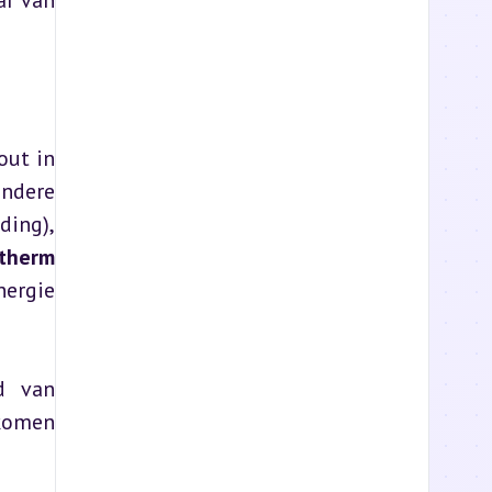
r van 
ut in 
dere 
ing), 
therm
ergie 
 van 
komen 