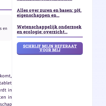
Alles over zuren en basen: pH,
eigenschappen en...
Wetenschappelijk onderzoek
ls en
en ecologie: overzicht...
SCHRIJF MIJN REFERAAT
VOOR MIJ
komt, 
ablet 
dt in 
en in 
schap 