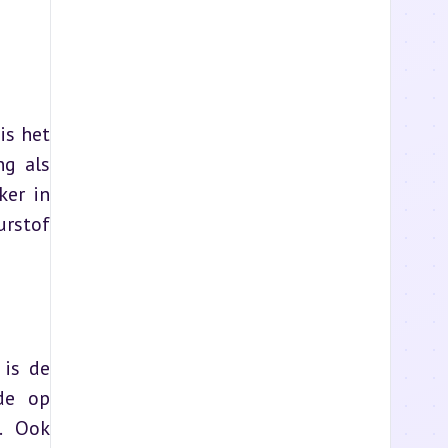
s het 
g als 
er in 
rstof 
is de 
de op 
. Ook 