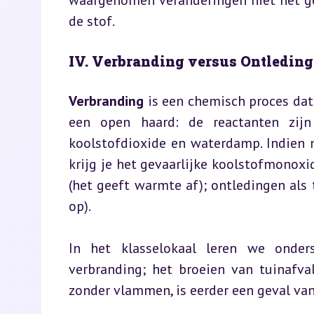
waargenomen veranderingen niet het gev
de stof.
IV. Verbranding versus Ontleding
Verbranding
 is een chemisch proces dat
een open haard: de reactanten zijn
koolstofdioxide en waterdamp. Indien ni
krijg je het gevaarlijke koolstofmonoxid
(het geeft warmte af); ontledingen als
op).
In het klasselokaal leren we onder
verbranding; het broeien van tuinafva
zonder vlammen, is eerder een geval va