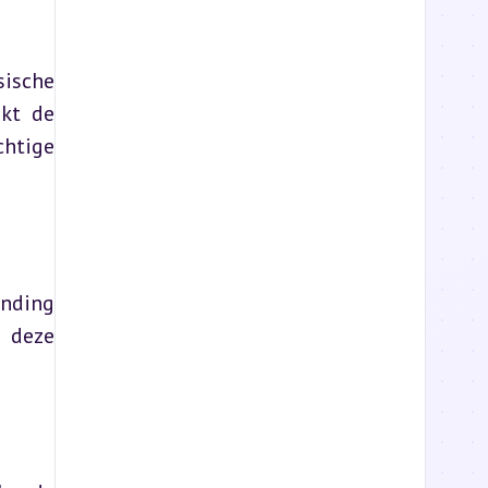
ische 
kt de 
htige 
nding 
 deze 