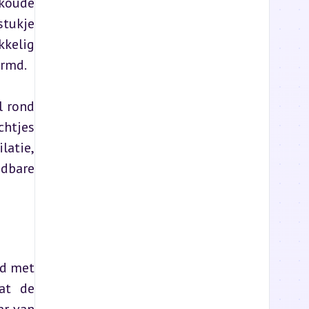
koude 
tukje 
kelig 
ormd.
 rond 
htjes 
atie, 
dbare 
d met 
at de 