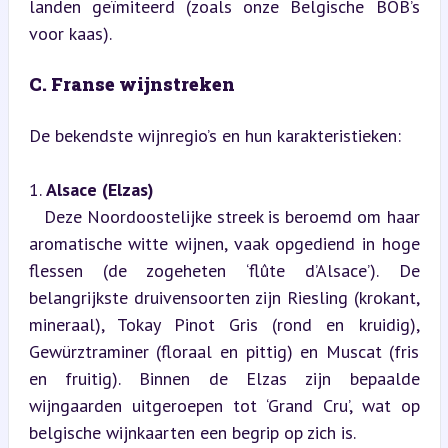
landen geïmiteerd (zoals onze Belgische BOB’s 
voor kaas).
C. Franse wijnstreken
De bekendste wijnregio’s en hun karakteristieken:
1. 
Alsace (Elzas)
   Deze Noordoostelijke streek is beroemd om haar 
aromatische witte wijnen, vaak opgediend in hoge 
flessen (de zogeheten ‘flûte d’Alsace’). De 
belangrijkste druivensoorten zijn Riesling (krokant, 
mineraal), Tokay Pinot Gris (rond en kruidig), 
Gewürztraminer (floraal en pittig) en Muscat (fris 
en fruitig). Binnen de Elzas zijn bepaalde 
wijngaarden uitgeroepen tot ‘Grand Cru’, wat op 
belgische wijnkaarten een begrip op zich is.  
