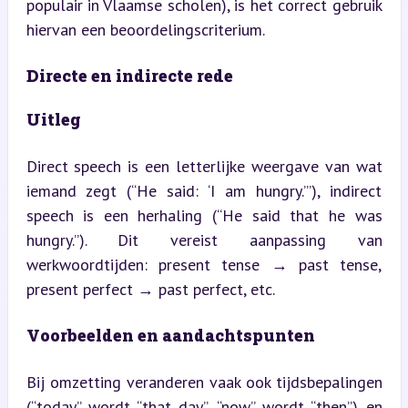
populair in Vlaamse scholen), is het correct gebruik 
hiervan een beoordelingscriterium.
Directe en indirecte rede
Uitleg
Direct speech is een letterlijke weergave van wat 
iemand zegt (“He said: ‘I am hungry.’”), indirect 
speech is een herhaling (“He said that he was 
hungry.”). Dit vereist aanpassing van 
werkwoordtijden: present tense → past tense, 
present perfect → past perfect, etc.
Voorbeelden en aandachtspunten
Bij omzetting veranderen vaak ook tijdsbepalingen 
(“today” wordt “that day”, “now” wordt “then”) en 