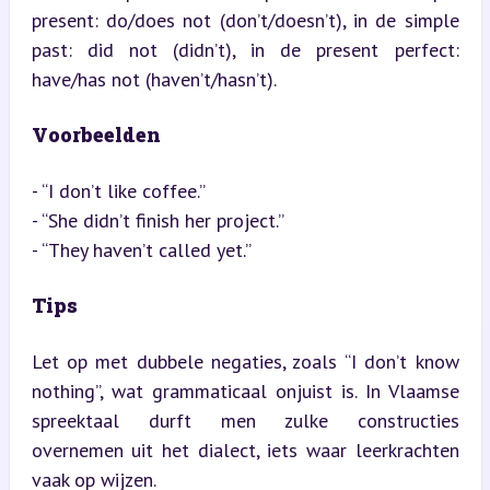
present: do/does not (don’t/doesn’t), in de simple 
past: did not (didn’t), in de present perfect: 
have/has not (haven’t/hasn’t).
Voorbeelden
- “I don’t like coffee.”

- “She didn’t finish her project.”

- “They haven’t called yet.”
Tips
Let op met dubbele negaties, zoals “I don’t know 
nothing”, wat grammaticaal onjuist is. In Vlaamse 
spreektaal durft men zulke constructies 
overnemen uit het dialect, iets waar leerkrachten 
vaak op wijzen.