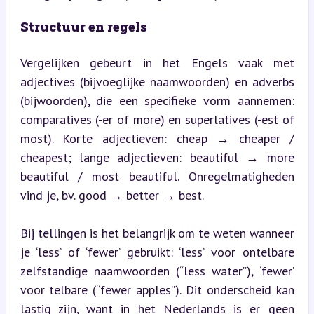
Structuur en regels
Vergelijken gebeurt in het Engels vaak met 
adjectives (bijvoeglijke naamwoorden) en adverbs 
(bijwoorden), die een specifieke vorm aannemen: 
comparatives (-er of more) en superlatives (-est of 
most). Korte adjectieven: cheap → cheaper / 
cheapest; lange adjectieven: beautiful → more 
beautiful / most beautiful. Onregelmatigheden 
vind je, bv. good → better → best.
Bij tellingen is het belangrijk om te weten wanneer 
je ‘less’ of ‘fewer’ gebruikt: ‘less’ voor ontelbare 
zelfstandige naamwoorden (“less water”), ‘fewer’ 
voor telbare (“fewer apples”). Dit onderscheid kan 
lastig zijn, want in het Nederlands is er geen 