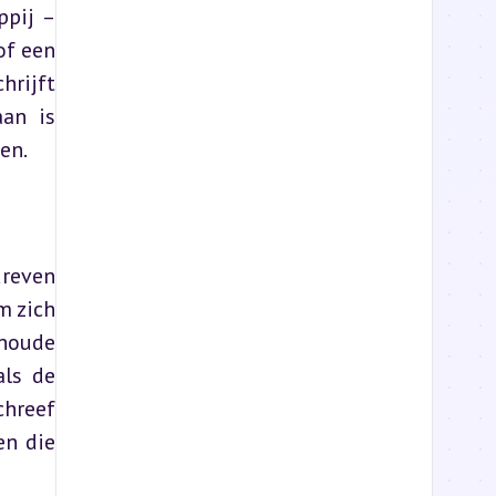
pij – 
f een 
rijft 
an is 
en.
reven 
 zich 
noude 
ls de 
hreef 
n die 