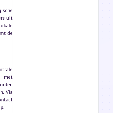
ische 
s uit 
okale 
mt de 
trale 
g met 
orden 
. Via 
ntact 
p.