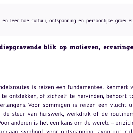
n leer hoe cultuur, ontspanning en persoonlijke groei el
diepgravende blik op motieven, ervaringe
ndelsroutes is reizen een fundamenteel kenmerk v
te ontdekken, of zichzelf te hervinden, behoort to
verlangens. Voor sommigen is reizen een vlucht ui
 de sleur van huiswerk, werkdruk of de routinem
oor anderen is het een kans om de wereld – en zichz
andaag symbool voor ontspanning, avontuur, cult