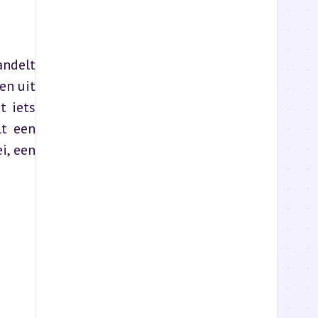
ndelt 
n uit 
 iets 
t een 
, een 