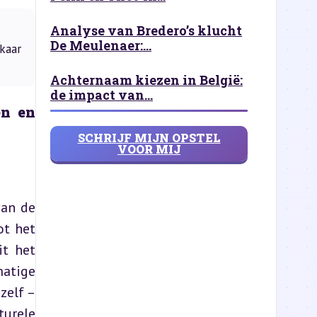
Analyse van Bredero’s klucht
De Meulenaer:...
kaar
Achternaam kiezen in België:
de impact van...
n en 
SCHRIJF MIJN OPSTEL
VOOR MIJ
an de 
t het 
t het 
atige 
elf – 
urele 