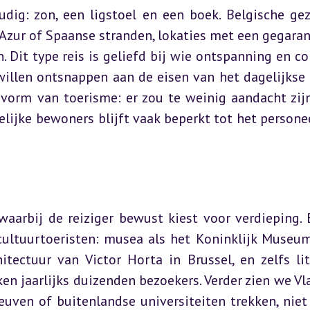
dig: zon, een ligstoel en een boek. Belgische gez
’Azur of Spaanse stranden, lokaties met een gegaran
Dit type reis is geliefd bij wie ontspanning en co
illen ontsnappen aan de eisen van het dagelijkse l
 vorm van toerisme: er zou te weinig aandacht zijn
elijke bewoners blijft vaak beperkt tot het personee
aarbij de reiziger bewust kiest voor verdieping. B
cultuurtoeristen: musea als het Koninklijk Museum
ectuur van Victor Horta in Brussel, en zelfs lite
en jaarlijks duizenden bezoekers. Verder zien we Vl
uven of buitenlandse universiteiten trekken, niet 