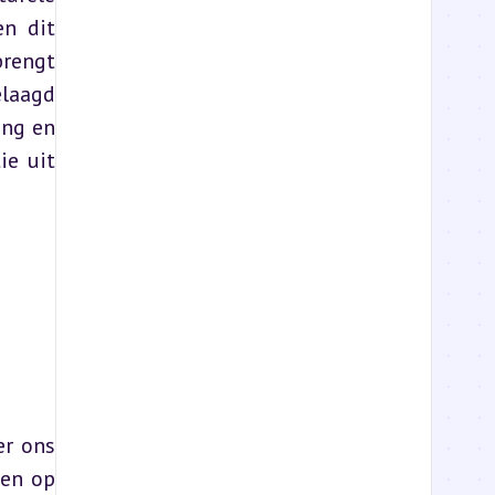
n dit 
rengt 
laagd 
ng en 
e uit 
r ons 
en op 