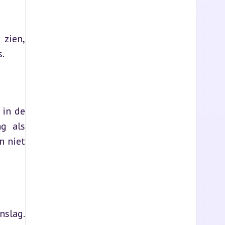
zien, 
s.
in de 
g als 
 niet 
slag. 