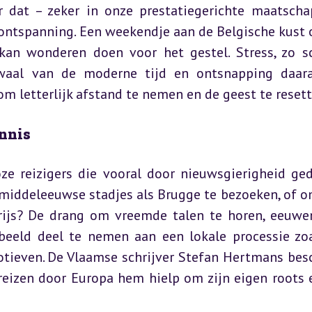
r dat – zeker in onze prestatiegerichte maatschap
ontspanning. Een weekendje aan de Belgische kust o
an wonderen doen voor het gestel. Stress, zo sch
kwaal van de moderne tijd en ontsnapping daara
m letterlijk afstand te nemen en de geest te resett
ennis
oze reizigers die vooral door nieuwsgierigheid ged
iddeleeuwse stadjes als Brugge te bezoeken, of om
rijs? De drang om vreemde talen te horen, eeuwe
beeld deel te nemen aan een lokale processie zoa
tieven. De Vlaamse schrijver Stefan Hertmans besc
 reizen door Europa hem hielp om zijn eigen roots e