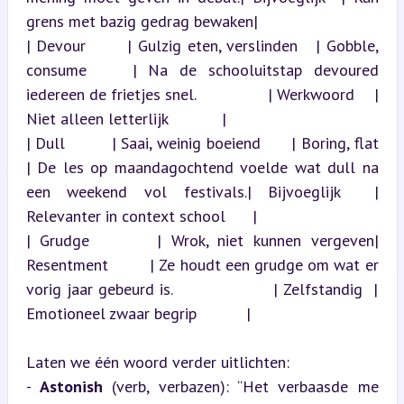
grens met bazig gedrag bewaken|

| Devour       | Gulzig eten, verslinden   | Gobble, 
consume    | Na de schooluitstap devoured 
iedereen de frietjes snel.               | Werkwoord    | 
Niet alleen letterlijk            |

| Dull         | Saai, weinig boeiend      | Boring, flat       
| De les op maandagochtend voelde wat dull na 
een weekend vol festivals.| Bijvoeglijk  | 
Relevanter in context school      |

| Grudge       | Wrok, niet kunnen vergeven| 
Resentment         | Ze houdt een grudge om wat er 
vorig jaar gebeurd is.                  | Zelfstandig  | 
Emotioneel zwaar begrip           |
Laten we één woord verder uitlichten:

- 
Astonish
 (verb, verbazen): “Het verbaasde me 