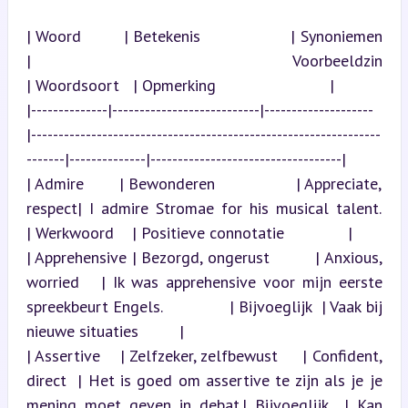
| Woord        | Betekenis                 | Synoniemen         
| Voorbeeldzin                                                          
| Woordsoort   | Opmerking                         |

|--------------|---------------------------|--------------------
|----------------------------------------------------------------
-------|--------------|-----------------------------------|

| Admire       | Bewonderen                | Appreciate, 
respect| I admire Stromae for his musical talent.                              
| Werkwoord    | Positieve connotatie              |

| Apprehensive | Bezorgd, ongerust         | Anxious, 
worried   | Ik was apprehensive voor mijn eerste 
spreekbeurt Engels.              | Bijvoeglijk  | Vaak bij 
nieuwe situaties         |

| Assertive    | Zelfzeker, zelfbewust     | Confident, 
direct  | Het is goed om assertive te zijn als je je 
mening moet geven in debat.| Bijvoeglijk  | Kan 