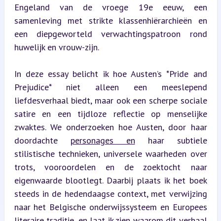
Engeland van de vroege 19e eeuw, een 
samenleving met strikte klassenhiërarchieën en 
een diepgeworteld verwachtingspatroon rond 
huwelijk en vrouw-zijn.
In deze essay belicht ik hoe Austen’s *Pride and 
Prejudice* niet alleen een meeslepend 
liefdesverhaal biedt, maar ook een scherpe sociale 
satire en een tijdloze reflectie op menselijke 
zwaktes. We onderzoeken hoe Austen, door haar 
doordachte 
personages en
 haar subtiele 
stilistische technieken, universele waarheden over 
trots, vooroordelen en de zoektocht naar 
eigenwaarde blootlegt. Daarbij plaats ik het boek 
steeds in de hedendaagse context, met verwijzing 
naar het Belgische onderwijssysteem en Europees 
literaire traditie, en laat ik zien waarom dit verhaal 