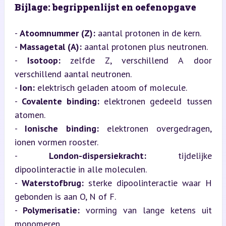
Bijlage: begrippenlijst en oefenopgave
- 
Atoomnummer (Z):
 aantal protonen in de kern.

- 
Massagetal (A):
 aantal protonen plus neutronen.

- 
Isotoop:
 zelfde Z, verschillend A door 
verschillend aantal neutronen.

- 
Ion:
 elektrisch geladen atoom of molecule.

- 
Covalente binding:
 elektronen gedeeld tussen 
atomen.

- 
Ionische binding:
 elektronen overgedragen, 
ionen vormen rooster.

- 
London-dispersiekracht:
 tijdelijke 
dipoolinteractie in alle moleculen.

- 
Waterstofbrug:
 sterke dipoolinteractie waar H 
gebonden is aan O, N of F.

- 
Polymerisatie:
 vorming van lange ketens uit 
monomeren.
