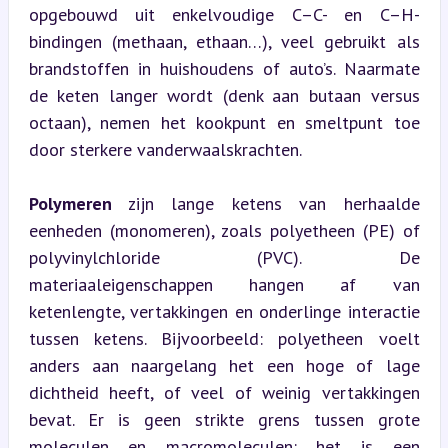
opgebouwd uit enkelvoudige C–C- en C–H-
bindingen (methaan, ethaan…), veel gebruikt als 
brandstoffen in huishoudens of auto’s. Naarmate 
de keten langer wordt (denk aan butaan versus 
octaan), nemen het kookpunt en smeltpunt toe 
door sterkere vanderwaalskrachten.
Polymeren
 zijn lange ketens van herhaalde 
eenheden (monomeren), zoals polyetheen (PE) of 
polyvinylchloride (PVC). De 
materiaaleigenschappen hangen af van 
ketenlengte, vertakkingen en onderlinge interactie 
tussen ketens. Bijvoorbeeld: polyetheen voelt 
anders aan naargelang het een hoge of lage 
dichtheid heeft, of veel of weinig vertakkingen 
bevat. Er is geen strikte grens tussen grote 
moleculen en macromoleculen: het is een 