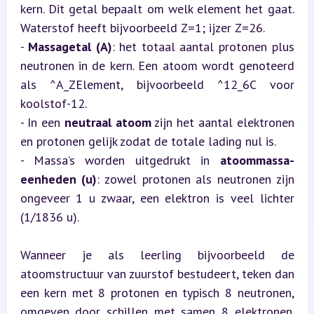
kern. Dit getal bepaalt om welk element het gaat. 
Waterstof heeft bijvoorbeeld Z=1; ijzer Z=26. 

- 
Massagetal (A)
: het totaal aantal protonen plus 
neutronen in de kern. Een atoom wordt genoteerd 
als ^A_ZElement, bijvoorbeeld ^12_6C voor 
koolstof-12.

- In een 
neutraal atoom
 zijn het aantal elektronen 
en protonen gelijk zodat de totale lading nul is.

- Massa’s worden uitgedrukt in 
atoommassa-
eenheden (u)
: zowel protonen als neutronen zijn 
ongeveer 1 u zwaar, een elektron is veel lichter 
(1/1836 u).
Wanneer je als leerling bijvoorbeeld de 
atoomstructuur van zuurstof bestudeert, teken dan 
een kern met 8 protonen en typisch 8 neutronen, 
omgeven door schillen met samen 8 elektronen. 