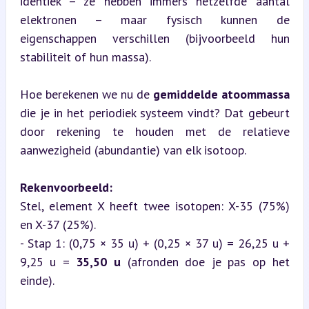
identiek – ze hebben immers hetzelfde aantal 
elektronen – maar fysisch kunnen de 
eigenschappen verschillen (bijvoorbeeld hun 
stabiliteit of hun massa).
Hoe berekenen we nu de 
gemiddelde atoommassa
die je in het periodiek systeem vindt? Dat gebeurt 
door rekening te houden met de relatieve 
aanwezigheid (abundantie) van elk isotoop.
Rekenvoorbeeld:
Stel, element X heeft twee isotopen: X-35 (75%) 
en X-37 (25%).

- Stap 1: (0,75 × 35 u) + (0,25 × 37 u) = 26,25 u + 
9,25 u = 
35,50 u
 (afronden doe je pas op het 
einde).