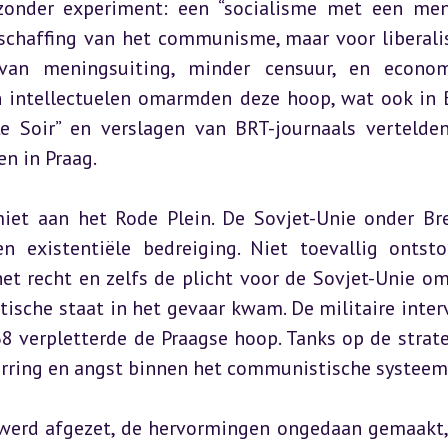
zonder experiment: een “socialisme met een mens
fschaffing van het communisme, maar voor liberalis
van meningsuiting, minder censuur, en economi
n intellectuelen omarmden deze hoop, wat ook in B
 Soir” en verslagen van BRT-journaals vertelden
en in Praag.
miet aan het Rode Plein. De Sovjet-Unie onder Bre
 existentiële bedreiging. Niet toevallig ontsto
et recht en zelfs de plicht voor de Sovjet-Unie om 
stische staat in het gevaar kwam. De militaire interv
 verpletterde de Praagse hoop. Tanks op de strate
arring en angst binnen het communistische systeem
werd afgezet, de hervormingen ongedaan gemaakt, 