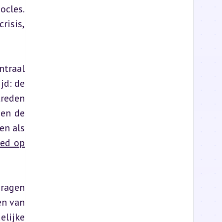
cles. 
isis, 
traal 
d: de 
reden 
en de 
n als 
oed op
ragen 
n van 
lijke 