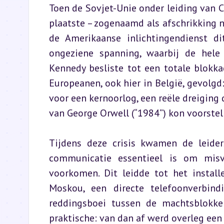
Toen de Sovjet-Unie onder leiding van C
plaatste – zogenaamd als afschrikking na
de Amerikaanse inlichtingendienst di
ongeziene spanning, waarbij de hele 
Kennedy besliste tot een totale blokk
Europeanen, ook hier in België, gevolg
voor een kernoorlog, een reële dreiging d
van George Orwell (“1984”) kon voorstell
Tijdens deze crisis kwamen de leider
communicatie essentieel is om mis
voorkomen. Dit leidde tot het instal
Moskou, een directe telefoonverbind
reddingsboei tussen de machtsblokke
praktische: van dan af werd overleg een