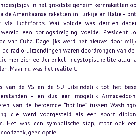
hroesjtsjov in het grootste geheim kernraketten op
 de Amerikaanse raketten in Turkije en Italië – ont
t via luchtfoto’s. Wat volgde was dertien dage
wereld een oorlogsdreiging voelde. President Jo
ade van Cuba. Dagelijks werd het nieuws door milj
d: de radio-uitzendingen waren doordrongen van de 
ie men zich eerder enkel in dystopische literatuur al
en. Maar nu was het realiteit.
s van de VS en de SU uiteindelijk tot het bese
verstanden – en dus een mogelijk Armageddon 
leren van de beroemde “hotline” tussen Washingt
ing die werd voorgesteld als een soort diplom
n. Het was een symbolische stap, maar ook een
 noodzaak, geen optie.