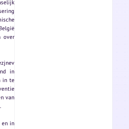
elijk 
ering 
sche 
elgië 
 over 
zjnev 
nd in 
in te 
entie 
n van 
.
en in 