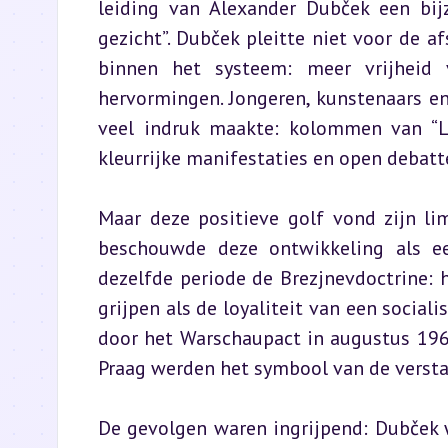
leiding van Alexander Dubček een bij
gezicht”. Dubček pleitte niet voor de a
binnen het systeem: meer vrijheid 
hervormingen. Jongeren, kunstenaars e
veel indruk maakte: kolommen van “Le
kleurrijke manifestaties en open debatt
Maar deze positieve golf vond zijn li
beschouwde deze ontwikkeling als een
dezelfde periode de Brezjnevdoctrine: h
grijpen als de loyaliteit van een sociali
door het Warschaupact in augustus 1968
Praag werden het symbool van de verst
De gevolgen waren ingrijpend: Dubček 