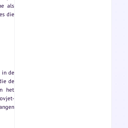
e als 
s die 
in de 
ie de 
n het 
ovjet-
angen 