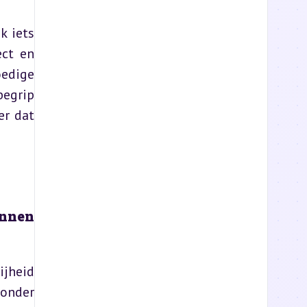
 iets 
ct en 
edige 
egrip 
r dat 
nnen 
jheid 
onder 