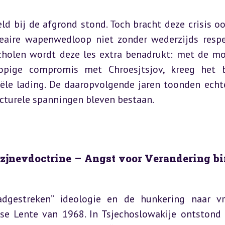
d bij de afgrond stond. Toch bracht deze crisis ook
leaire wapenwedloop niet zonder wederzijds respe
scholen wordt deze les extra benadrukt: met de mo
pige compromis met Chroesjtsjov, kreeg het b
iële lading. De daaropvolgende jaren toonden echte
ucturele spanningen bleven bestaan.
ezjnevdoctrine – Angst voor Verandering bi
dgestreken” ideologie en de hunkering naar vri
gse Lente van 1968. In Tsjechoslowakije ontstond 