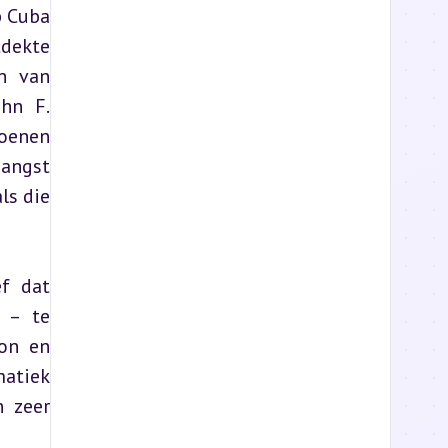
 Cuba 
dekte 
n van 
hn F. 
oenen 
angst 
s die 
f dat 
– te 
on en 
atiek 
 zeer 