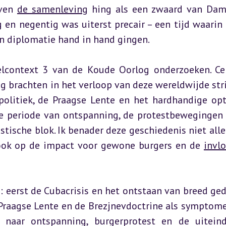
ven 
de samenleving
 hing als een zwaard van Damo
 en negentig was uiterst precair – een tijd waarin cr
n diplomatie hand in hand gingen.
eelcontext 3 van de Koude Oorlog onderzoeken. Cen
 brachten in het verloop van deze wereldwijde strij
politiek, de Praagse Lente en het hardhandige opt
de periode van ontspanning, de protestbewegingen 
ische blok. Ik benader deze geschiedenis niet allee
t ook op de impact voor gewone burgers en de 
invl
: eerst de Cubacrisis en het ontstaan van breed ged
Praagse Lente en de Brezjnevdoctrine als symptome
 naar ontspanning, burgerprotest en de uiteinde