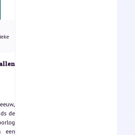
ieke
llen 
euw, 
ds de 
orlog 
 een 