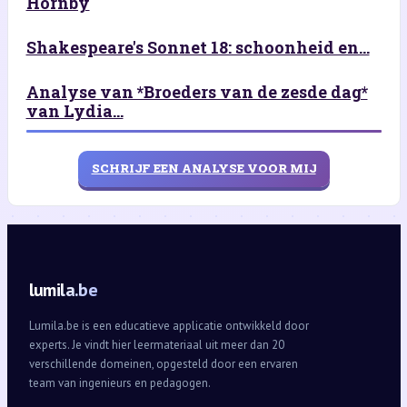
Hornby
Shakespeare's Sonnet 18: schoonheid en...
Analyse van *Broeders van de zesde dag*
van Lydia...
SCHRIJF EEN ANALYSE VOOR MIJ
lumila.be
Lumila.be is een educatieve applicatie ontwikkeld door
experts. Je vindt hier leermateriaal uit meer dan 20
verschillende domeinen, opgesteld door een ervaren
team van ingenieurs en pedagogen.