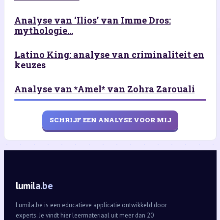
Analyse van ‘Ilios’ van Imme Dros:
mythologie...
Latino King: analyse van criminaliteit en
keuzes
Analyse van *Amel* van Zohra Zarouali
SCHRIJF EEN ANALYSE VOOR MIJ
lumila.be
Lumila.be is een educatieve applicatie ontwikkeld door
experts. Je vindt hier leermateriaal uit meer dan 20