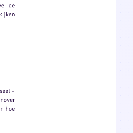
we de 
ijken 
eel – 
nover 
n hoe 