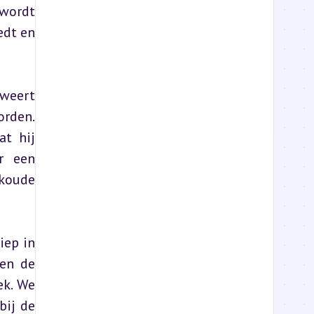
wordt 
dt en 
weert 
rden. 
t hij 
r een 
koude 
ep in 
en de 
k. We 
ij de 