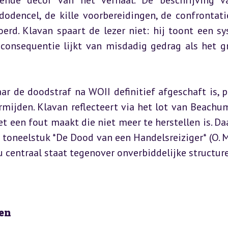
nde decor van het verhaal. De beschrijving v
odencel, de kille voorbereidingen, de confrontati
oerd. Klavan spaart de lezer niet: hij toont een sy
consequentie lijkt van misdadig gedrag als het gr
ar de doodstraf na WOII definitief afgeschaft is, pr
mijden. Klavan reflecteert via het lot van Beachum
t een fout maakt die niet meer te herstellen is. Da
oneelstuk *De Dood van een Handelsreiziger* (O. Mil
u centraal staat tegenover onverbiddelijke structur
nen