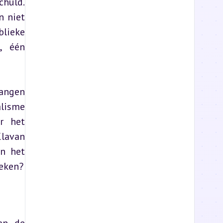
huld. 
 niet 
lieke 
 één 
angen 
lisme 
 het 
lavan 
n het 
oeken?