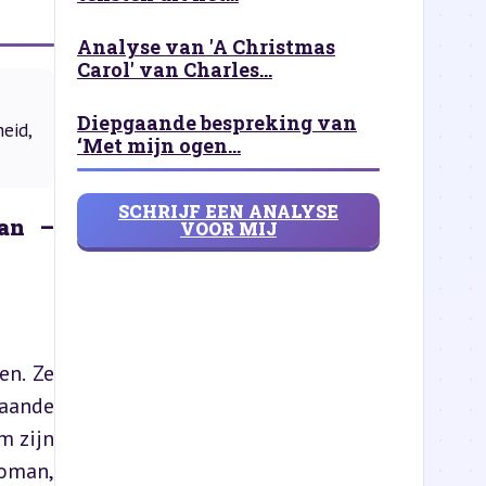
Analyse van 'A Christmas
Carol' van Charles...
Diepgaande bespreking van
eid,
‘Met mijn ogen...
SCHRIJF EEN ANALYSE
an – 
VOOR MIJ
n. Ze 
aande 
 zijn 
oman, 