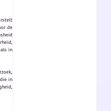
stelt 
or de 
sheid 
heid, 
ls in 
zoek, 
ie in 
heid, 