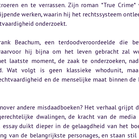
roeren en te verrassen. Zijn roman *True Crime* 
jpende werken, waarin hij het rechtssysteem ontlee
htvaardigheid onderzoekt.
rank Beachum, een terdoodveroordeelde die be
aarvoor hij bijna om het leven gebracht zal wo
 het laatste moment, de zaak te onderzoeken, nada
d. Wat volgt is geen klassieke whodunit, maa
rechtvaardigheid en de menselijke maat binnen de 
nover andere misdaadboeken? Het verhaal grijpt di
gerechtelijke dwalingen, de kracht van de media 
 essay duikt dieper in de gelaagdheid van het boe
g van de belangrijkste personages, en staan stil b