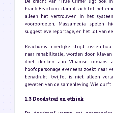
De kracht van *True Crime* ligt ook i
Frank Beachum klampt zich tot het einde
alleen het vertrouwen in het systee
vooroordelen. Massamedia spelen hi
suggestieve reportage, en het lot van ee
Beachums innerlijke strijd tussen hoop
naar rehabilitatie, worden door Klavan 
doet denken aan Vlaamse romans a
hoofdpersonage eveneens zoekt naar ver
benadrukt: twijfel is niet alleen ver
geweten van de samenleving. Wie durft 
1.3 Doodstraf en ethiek