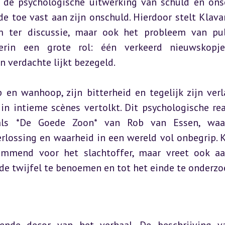
n de psychologische uitwerking van schuld en onsc
 toe vast aan zijn onschuld. Hierdoor stelt Klavan
m ter discussie, maar ook het probleem van pub
erin een grote rol: één verkeerd nieuwskopje,
n verdachte lijkt bezegeld.
 en wanhoop, zijn bitterheid en tegelijk zijn verl
in intieme scènes vertolkt. Dit psychologische rea
ls *De Goede Zoon* van Rob van Essen, waar
lossing en waarheid in een wereld vol onbegrip. K
lammend voor het slachtoffer, maar vreet ook aa
de twijfel te benoemen en tot het einde te onderz