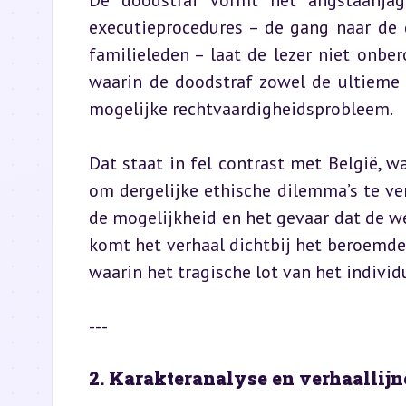
De doodstraf vormt het angstaanjage
executieprocedures – de gang naar de d
familieleden – laat de lezer niet onber
waarin de doodstraf zowel de ultieme 
mogelijke rechtvaardigheidsprobleem.
Dat staat in fel contrast met België, wa
om dergelijke ethische dilemma’s te ver
de mogelijkheid en het gevaar dat de we
komt het verhaal dichtbij het beroemde t
waarin het tragische lot van het individ
---
2. Karakteranalyse en verhaallij