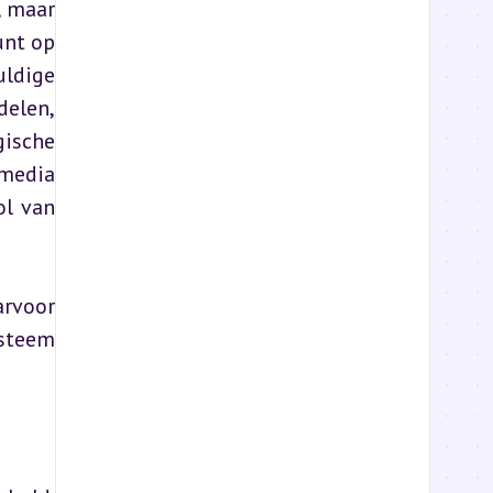
 maar 
nt op 
ldige 
elen, 
ische 
media 
l van 
rvoor 
steem 