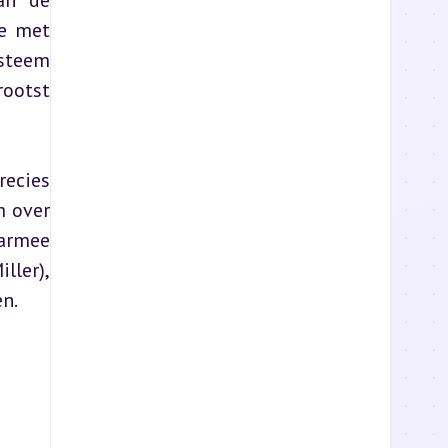
an de 
e met 
steem 
ootst 
ecies 
 over 
armee 
ler), 
en.