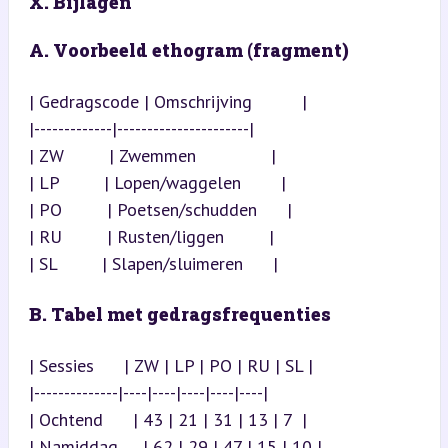
X. Bijlagen
A. Voorbeeld ethogram (fragment)
| Gedragscode | Omschrijving          |

|-------------|----------------------|

| ZW         | Zwemmen               |

| LP         | Lopen/waggelen        |

| PO         | Poetsen/schudden      |

| RU         | Rusten/liggen         |

| SL         | Slapen/sluimeren      |
B. Tabel met gedragsfrequenties
| Sessies      | ZW | LP | PO | RU | SL |

|--------------|----|----|----|----|----|

| Ochtend      | 43 | 21 | 31 | 13 | 7  |

| Namiddag     | 62 | 29 | 47 | 15 | 10 |