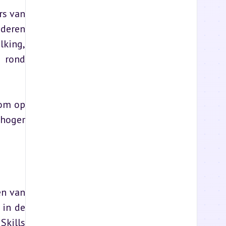
s van 
deren 
king, 
rond 
om op 
hoger 
n van 
in de 
kills 