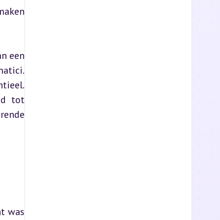
maken 
n een 
ici. 
ieel. 
d tot 
rende 
t was 