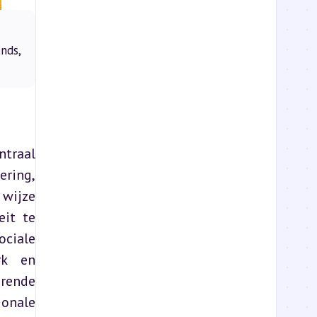
nds,
traal 
ring, 
wijze 
it te 
ciale 
k en 
rende 
nale 