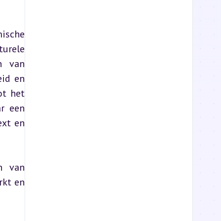
ische 
urele 
n van 
id en 
t het 
r een 
xt en 
n van 
kt en 