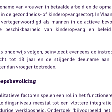
oename van vrouwen in betaalde arbeid en de opmar
in de gezondheids- of kinderopvangsector). In Vlaan
 vertegenwoordigd als mannen in de actieve bevol
 beschikbaarheid van kinderopvang en beleid 
ds onderwijs volgen, beïnvloedt eveneens de instro
icht tot 18 jaar en de stijgende deelname aan 
ter dan vroeger toetreden.
roepsbevolking
itatieve factoren spelen een rol in het functionere
eidingsniveau meestal tot een vlottere integratie 
urige werkloosheid. Onderzoek (bijvoorbeeld het S