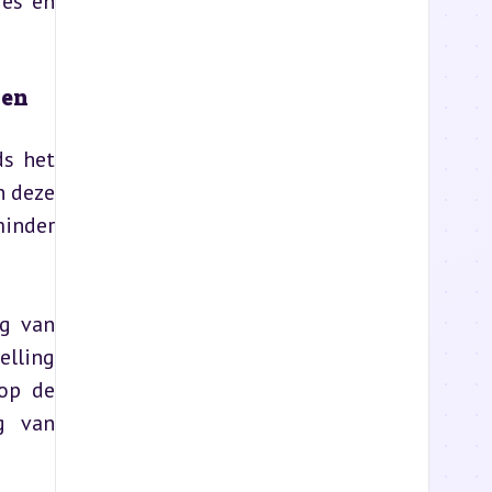
es en 
den
s het 
 deze 
inder 
g van 
lling 
op de 
g van 