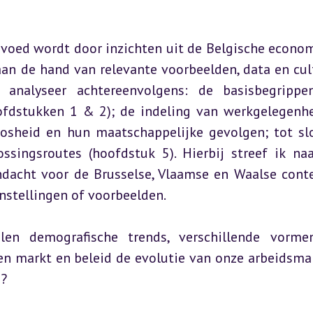
gevoed wordt door inzichten uit de Belgische econom
an de hand van relevante voorbeelden, data en cult
k analyseer achtereenvolgens: de basisbegrippe
fdstukken 1 & 2); de indeling van werkgelegenhe
oosheid en hun maatschappelijke gevolgen; tot slo
singsroutes (hoofdstuk 5). Hierbij streef ik naa
dacht voor de Brusselse, Vlaamse en Waalse conte
instellingen of voorbeelden.
len demografische trends, verschillende vorme
n markt en beleid de evolutie van onze arbeidsmar
d?