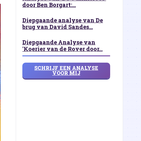
door Ben Borgart:...
Diepgaande analyse van De
brug van David Sandes...
Diepgaande Analyse van
'Koerier van de Rover door...
SCHRIJF EEN ANALYSE
VOOR MIJ