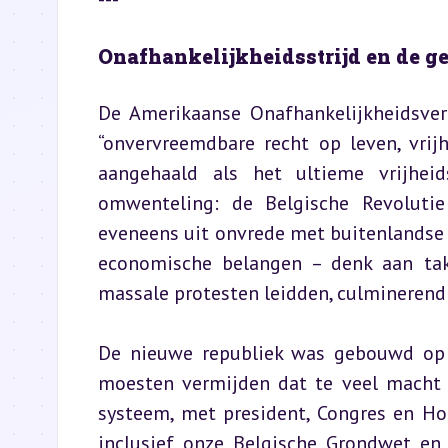
Onafhankelijkheidsstrijd en de g
De Amerikaanse Onafhankelijkheidsver
“onvervreemdbare recht op leven, vrij
aangehaald als het ultieme vrijheids
omwenteling: de Belgische Revolutie
eveneens uit onvrede met buitenlandse o
economische belangen – denk aan taks
massale protesten leidden, culminerend 
De nieuwe republiek was gebouwd op d
moesten vermijden dat te veel macht b
systeem, met president, Congres en Hoo
inclusief onze Belgische Grondwet en 