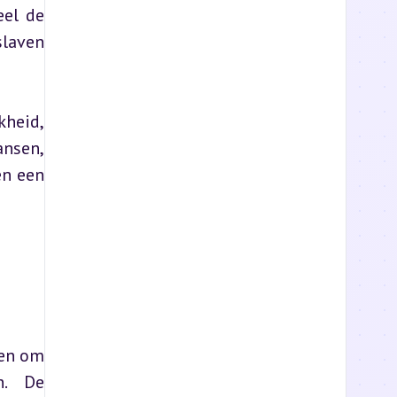
el de 
laven 
heid, 
nsen, 
n een 
en om 
. De 