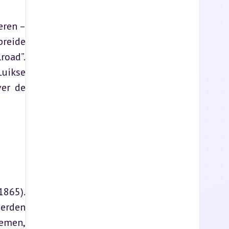
ren – 
reide 
oad”. 
uikse 
er de 
865). 
erden 
emen, 