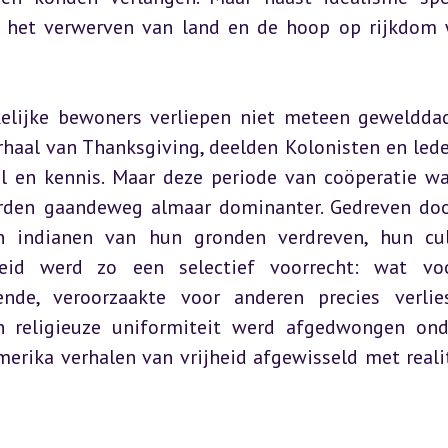
, het verwerven van land en de hoop op rijkdom 
lijke bewoners verliepen niet meteen gewelddadi
rhaal van Thanksgiving, deelden Kolonisten en lede
 en kennis. Maar deze periode van coöperatie wa
erden gaandeweg almaar dominanter. Gedreven doo
 indianen van hun gronden verdreven, hun cul
jheid werd zo een selectief voorrecht: wat vo
ende, veroorzaakte voor anderen precies verlie
en religieuze uniformiteit werd afgedwongen ond
rika verhalen van vrijheid afgewisseld met realit