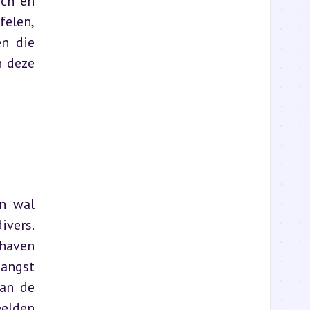
ch en 
elen, 
n die 
 deze 
n wal 
vers. 
haven 
angst 
an de 
elden 