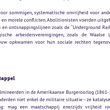
 voor sommigen, systematische onvrijheid voor ande
en morele conflicten. Abolitionisten voerden uitgeb
en ontsnappingslijnen zoals de “Underground Railr
ische arbeidersverenigingen, zoals de Waalse L
eeuw opkwamen voor hun sociale rechten tegenov
tappel
lmineerden in de Amerikaanse Burgeroorlog (1861-1
derden niet enkel de militaire situatie – ze katalyse
g: mag een maatschappij enerzijds vrijheid ro