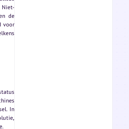
 Niet-
n de 
 voor 
lkens 
tatus 
hines 
l. In 
utie, 
e.