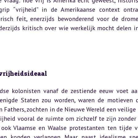
 vraag: hoe vrij is Amerika écht geweest, historis
p “vrijheid” in de Amerikaanse context ontraf
risch feit, enerzijds bewonderend voor de drome
rzijds kritisch over wie werkelijk mocht delen in
vrijheidsideaal
dse kolonisten vanaf de zestiende eeuw voet aa
renigde Staten zou worden, waren de motieven di
m Fathers, zochten in de Nieuwe Wereld een veilige 
jheid vooral de ruimte om zichzelf te zijn zonder 
 ook Vlaamse en Waalse protestanten ten tijde v
ien konden verlangen. Maar naast idealisme spe