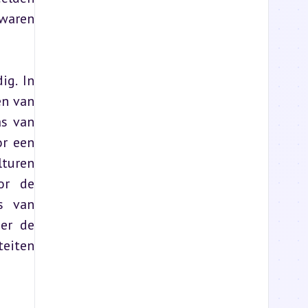
waren 
g. In 
n van 
s van 
r een 
turen 
or de 
s van 
er de 
eiten 