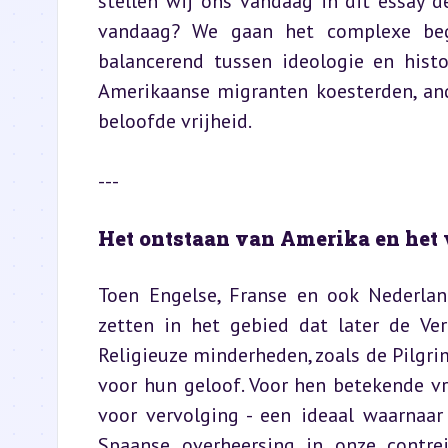
stellen wij ons vandaag in dit essay de
vandaag? We gaan het complexe begri
balancerend tussen ideologie en histo
Amerikaanse migranten koesterden, ande
beloofde vrijheid.
---
Het ontstaan van Amerika en het 
Toen Engelse, Franse en ook Nederlan
zetten in het gebied dat later de Ve
Religieuze minderheden, zoals de Pilgri
voor hun geloof. Voor hen betekende vri
voor vervolging - een ideaal waarnaar
Spaanse overheersing in onze contre