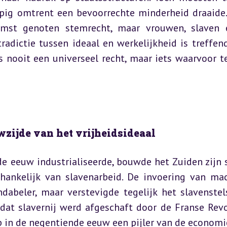
opig omtrent een bevoorrechte minderheid draaide.
st genoten stemrecht, maar vrouwen, slaven e
adictie tussen ideaal en werkelijkheid is treffend
 nooit een universeel recht, maar iets waarvoor te
zijde van het vrijheidsideaal
e eeuw industrialiseerde, bouwde het Zuiden zijn s
fhankelijk van slavenarbeid. De invoering van mac
abeler, maar verstevigde tegelijk het slavenstelse
at slavernij werd afgeschaft door de Franse Revol
p in de negentiende eeuw een pijler van de economi