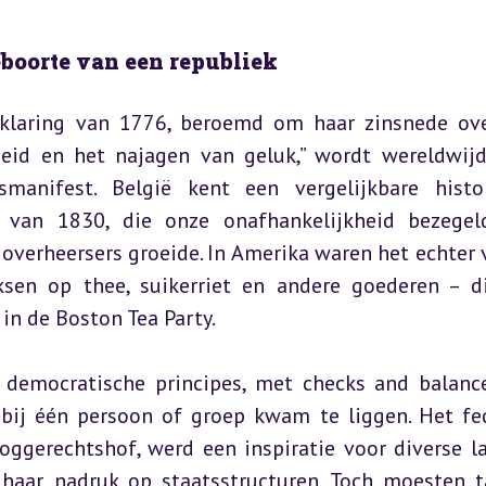
eboorte van een republiek
klaring van 1776, beroemd om haar zinsnede ove
heid en het najagen van geluk,” wordt wereldwijd
manifest. België kent een vergelijkbare histor
 van 1830, die onze onafhankelijkheid bezegel
verheersers groeide. In Amerika waren het echter v
en op thee, suikerriet en andere goederen – di
in de Boston Tea Party.
emocratische principes, met checks and balance
ij één persoon of groep kwam te liggen. Het fed
ggerechtshof, werd een inspiratie voor diverse la
haar nadruk op staatsstructuren. Toch moesten ta