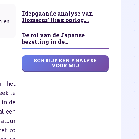
Diepgaande analyse van
Homerus’ Ilias: oorlog,...
n en
De rol van de Japanse
bezetting in de...
SCHRIJF EEN ANALYSE
VOOR MIJ
 het 
ek te 
in de 
l een 
atuur 
et zo 