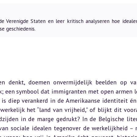
de Verenigde Staten en leer kritisch analyseren hoe ideale
se geschiedenis.
n denkt, doemen onvermijdelijk beelden op van
rk; een symbool dat immigranten met open armen le
 is diep verankerd in de Amerikaanse identiteit én 
rkelijk het “land van vrijheid,” of blijkt dit voora
dzijden in de marge gedrukt? In de Belgische liter
an sociale idealen tegenover de werkelijkheid – n