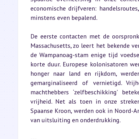
economische drijfveren: handelsroutes
minstens even bepalend.
De eerste contacten met de oorspronke
Massachusetts, zo leert het bekende ve
de Wampanoag-stam enige tijd voedsel
korte duur. Europese kolonisatoren w
honger naar land en rijkdom, werden
gemarginaliseerd of vernietigd. Vri
machthebbers ‘zelfbeschikking’ betek
vrijheid. Net als toen in onze strek
Spaanse Kroon, werden ook in Noord-Ame
van uitsluiting en onderdrukking.
---