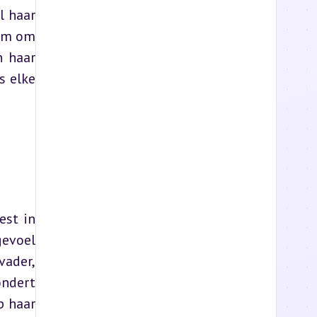
 haar 
rm om 
 haar 
 elke 
st in 
evoel 
ader, 
ndert 
 haar 