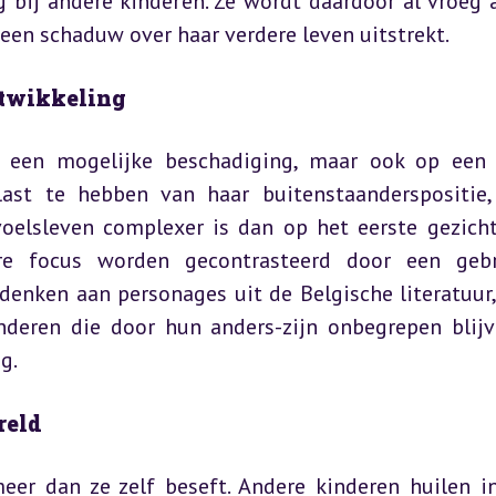
bij andere kinderen. Ze wordt daardoor al vroeg al
s een schaduw over haar verdere leven uitstrekt.
ntwikkeling
p een mogelijke beschadiging, maar ook op een 
s last te hebben van haar buitenstaanderspositie,
elsleven complexer is dan op het eerste gezicht l
re focus worden gecontrasteerd door een gebr
denken aan personages uit de Belgische literatuur, 
inderen die door hun anders-zijn onbegrepen blijv
g.
reld
er dan ze zelf beseft. Andere kinderen huilen in