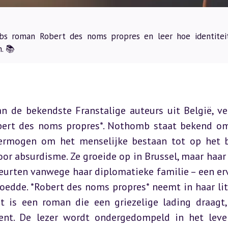
bs roman Robert des noms propres en leer hoe identitei
. 📚
 de bekendste Franstalige auteurs uit België, ver
bert des noms propres*. Nothomb staat bekend om
 vermogen om het menselijke bestaan tot op het b
or absurdisme. Ze groeide op in Brussel, maar haar 
urten vanwege haar diplomatieke familie – een erv
oedde. *Robert des noms propres* neemt in haar lite
et is een roman die een griezelige lading draagt,
ent. De lezer wordt ondergedompeld in het leve