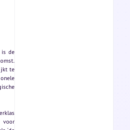
is de 
omst. 
kt te 
onele 
ische 
rklas 
 voor 