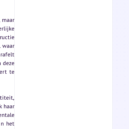
 maar 
lijke 
uctie 
 waar 
afelt 
 deze 
rt te 
teit, 
 haar 
ntale 
n het 