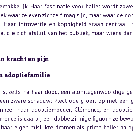
makkelijk. Haar fascinatie voor ballet wordt zowel
lek waar ze even zichzelf mag zijn, maar waar de no
. Haar introvertie en koppigheid staan centraal in
el die zich afsluit van het publiek, maar wiens dans
n kracht en pijn
n adoptiefamilie
is, zelfs na haar dood, een alomtegenwoordige gee
 een zware schaduw: Plectrude groeit op met een g
nneer haar adoptiemoeder, Clémence, en adoptiev
émence is daarbij een dubbelzinnige figuur – ze bewo
 haar eigen mislukte dromen als prima ballerina op