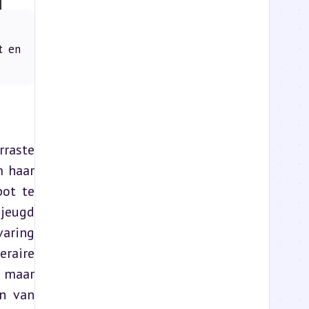
t en
raste 
 haar 
ot te 
jeugd 
aring 
raire 
 maar 
n van 