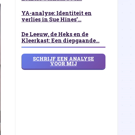
YA-analyse: Identiteit en
verlies in Sue Hines’...
De Leeuw, de Heks en de
Kleerkast: Een diepgaande...
SCHRIJF EEN ANALYSE
VOOR MIJ