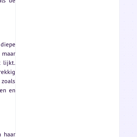
s ‘de 
diepe 
 maar 
ijkt. 
ekkig 
zoals 
en en 
 haar 