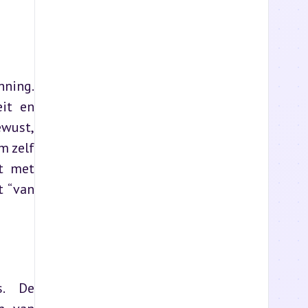
ning. 
it en 
wust, 
 zelf 
t met 
 “van 
. De 