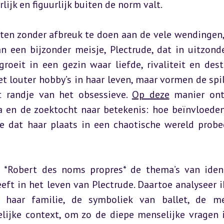
lijk en figuurlijk buiten de norm valt.
tten zonder afbreuk te doen aan de vele wendingen,
 een bijzonder meisje, Plectrude, dat in uitzonder
eit in een gezin waar liefde, rivaliteit en destr
iet louter hobby’s in haar leven, maar vormen de spil
 randje van het obsessieve. 
Op deze
 manier ontr
a en de zoektocht naar betekenis: hoe beïnvloeden
e dat haar plaats in een chaotische wereld probee
*Robert des noms propres* de thema’s van identi
ft in het leven van Plectrude. Daartoe analyseer ik
n haar familie, de symboliek van ballet, de me
ijke context, om zo de diepe menselijke vragen i