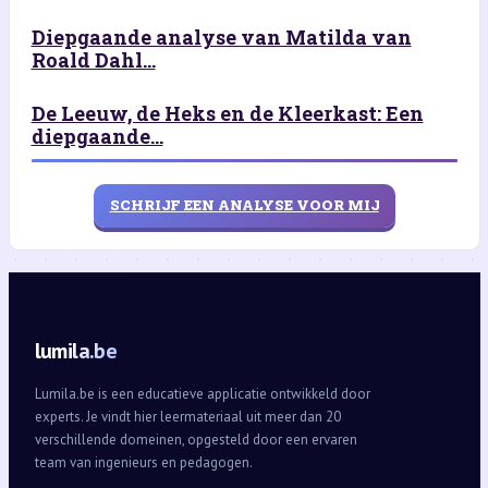
Diepgaande analyse van Matilda van
Roald Dahl...
De Leeuw, de Heks en de Kleerkast: Een
diepgaande...
SCHRIJF EEN ANALYSE VOOR MIJ
lumila.be
Lumila.be is een educatieve applicatie ontwikkeld door
experts. Je vindt hier leermateriaal uit meer dan 20
verschillende domeinen, opgesteld door een ervaren
team van ingenieurs en pedagogen.