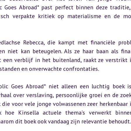
 Goes Abroad* past perfect binnen deze traditie,
isch verpakte kritiek op materialisme en de mo
edlachse Rebecca, die kampt met financiële prob
n niet kan beteugelen. Als ze haar baan als finan
en verblijf in het buitenland, raakt ze verstrikt i
standen en onverwachte confrontaties.
olic Goes Abroad* niet alleen een luchtig boek is
haal over verslaving, persoonlijke groei en de zoek
die voor vele jonge volwassenen zeer herkenbaar is
k hoe Kinsella actuele thema’s verwerkt binne
aarom dit boek ook vandaag zijn relevantie behoudt.