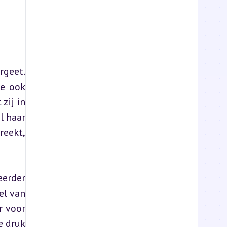
geet. 
e ook 
ij in 
 haar 
eekt, 
erder 
l van 
 voor 
 druk 