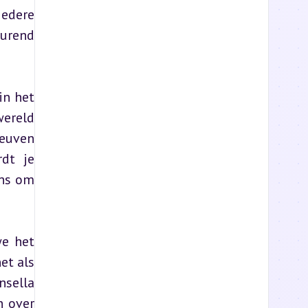
dere 
rend 
n het 
ereld 
euven 
dt je 
ns om 
e het 
t als 
sella 
 over 