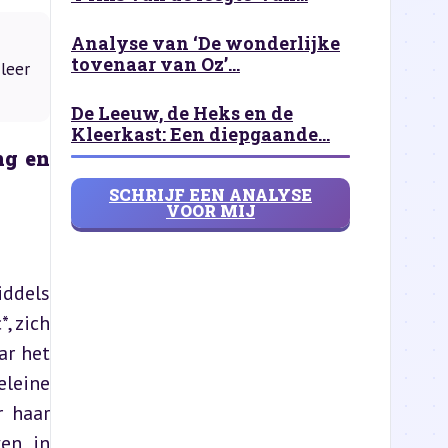
Analyse van ‘De wonderlijke
tovenaar van Oz’...
leer
De Leeuw, de Heks en de
Kleerkast: Een diepgaande...
g en 
SCHRIJF EEN ANALYSE
VOOR MIJ
ddels 
 zich 
r het 
leine 
 haar 
en in 