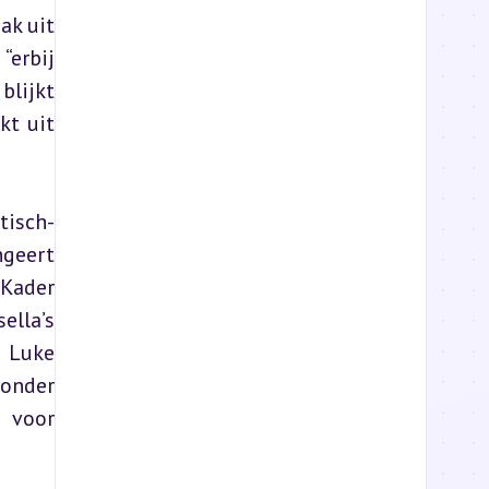
k uit 
erbij 
lijkt 
t uit 
tisch-
geert 
Kader 
lla’s 
 Luke 
onder 
 voor 