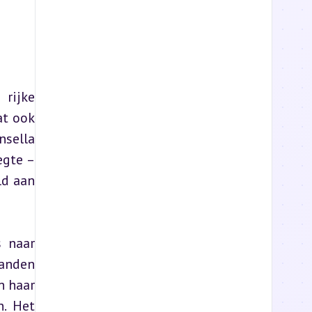
ijke 
t ook 
sella 
gte – 
d aan 
 naar 
anden 
 haar 
. Het 