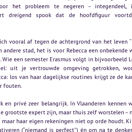
oor het probleem te negeren – integendeel, ie
rt dreigend spook dat de hoofdfiguur voortdu
ch vooral af tegen de achtergrond van het leven “i
n andere stad, het is voor Rebecca een onbekende w
. Wie een semester Erasmus volgt in bijvoorbeeld L
el: uit je vertrouwde omgeving getrokken, wor
a: los van haar dagelijkse routines krijgt ze de ka
r fouten.
k en privé zeer belangrijk. In Vlaanderen kennen w
rootste expert zijn, maar thuis zelf worstelen – ne
 maar haar eigen rekeningen niet op orde houdt. Kin
ativeren (“niemand is perfect”) én om na te denken