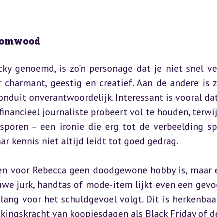
loomwood
y genoemd, is zo’n personage dat je niet snel ver
charmant, geestig en creatief. Aan de andere is z
nduit onverantwoordelijk. Interessant is vooral dat z
inancieel journaliste probeert vol te houden, terwijl
sporen – een ironie die erg tot de verbeelding spr
r kennis niet altijd leidt tot goed gedrag.
len voor Rebecca geen doodgewone hobby is, maar e
e jurk, handtas of mode-item lijkt even een gevoe
lang voor het schuldgevoel volgt. Dit is herkenbaar
kingskracht van koopjesdagen als Black Friday of de