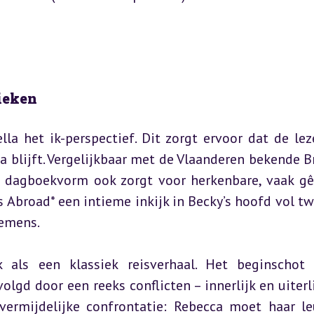
ieken
a het ik-perspectief. Dit zorgt ervoor dat de leze
a blijft. Vergelijkbaar met de Vlaanderen bekende Br
de dagboekvorm ook zorgt voor herkenbare, vaak gê
 Abroad* een intieme inkijk in Becky’s hoofd vol twij
emens.
 als een klassiek reisverhaal. Het beginschot 
lgd door een reeks conflicten – innerlijk en uiterlij
rmijdelijke confrontatie: Rebecca moet haar le