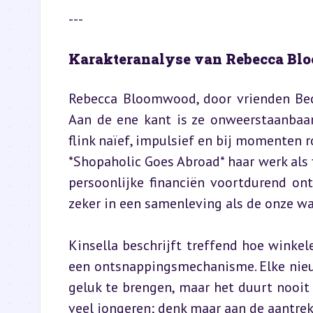
---
Karakteranalyse van Rebecca B
Rebecca Bloomwood, door vrienden Beck
Aan de ene kant is ze onweerstaanbaar 
flink naïef, impulsief en bij momenten ro
*Shopaholic Goes Abroad* haar werk als f
persoonlijke financiën voortdurend ont
zeker in een samenleving als de onze waa
Kinsella beschrijft treffend hoe winke
een ontsnappingsmechanisme. Elke nieuw
geluk te brengen, maar het duurt nooit 
veel jongeren; denk maar aan de aantrek