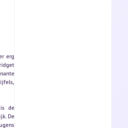
r erg 
idget 
nante 
fels, 
is de 
k. De 
ugens 