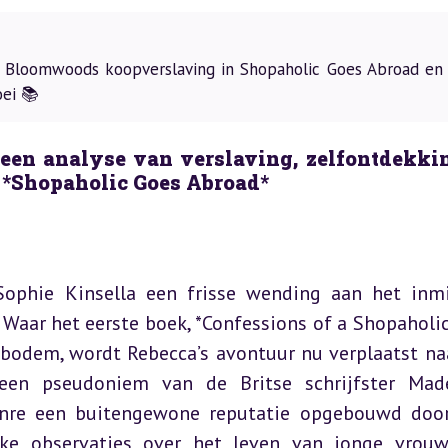
 Bloomwoods koopverslaving in Shopaholic Goes Abroad en 
oei 📚
een analyse van verslaving, zelfontdekkin
in *Shopaholic Goes Abroad*
ophie Kinsella een frisse wending aan het inmi
aar het eerste boek, *Confessions of a Shopaholic*,
bodem, wordt Rebecca’s avontuur nu verplaatst naa
 een pseudoniem van de Britse schrijfster Made
enre een buitengewone reputatie opgebouwd door
rake observaties over het leven van jonge vrouw