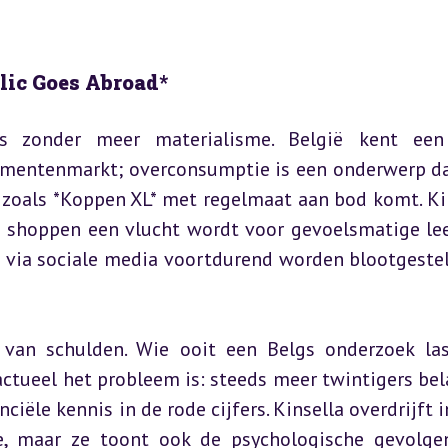
lic Goes Abroad*
s zonder meer materialisme. België kent een r
umentenmarkt; overconsumptie is een onderwerp da
zoals *Koppen XL* met regelmaat aan bod komt. Kin
e shoppen een vlucht wordt voor gevoelsmatige lee
e via sociale media voortdurend worden blootgestel
 van schulden. Wie ooit een Belgs onderzoek las
actueel het probleem is: steeds meer twintigers bel
ële kennis in de rode cijfers. Kinsella overdrijft in
e, maar ze toont ook de psychologische gevolgen