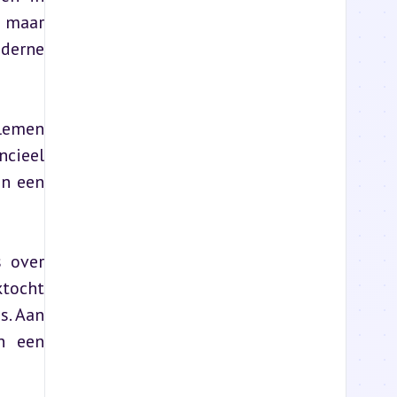
 maar 
derne 
lemen 
cieel 
n een 
 over 
tocht 
. Aan 
n een 