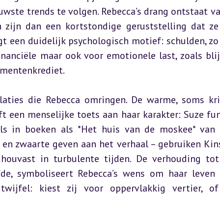
wste trends te volgen. Rebecca’s drang ontstaat vaa
zijn dan een kortstondige geruststelling dat ze “
gt een duidelijk psychologisch motief: schulden, zo b
nanciële maar ook voor emotionele last, zoals blijk
umentenkrediet.
relaties die Rebecca omringen. De warme, soms kri
t een menselijke toets aan haar karakter: Suze fun
als in boeken als *Het huis van de moskee* van 
en zwaarte geven aan het verhaal – gebruiken Kinse
houvast in turbulente tijden. De verhouding tot
fde, symboliseert Rebecca’s wens om haar leven 
wijfel: kiest zij voor oppervlakkig vertier, of