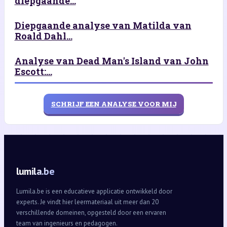
diepgaande...
Diepgaande analyse van Matilda van
Roald Dahl...
Analyse van Dead Man's Island van John
Escott:...
SCHRIJF EEN ANALYSE VOOR MIJ
lumila.be
Lumila.be is een educatieve applicatie ontwikkeld door
experts. Je vindt hier leermateriaal uit meer dan 20
verschillende domeinen, opgesteld door een ervaren
team van ingenieurs en pedagogen.