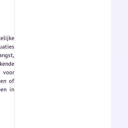
lijke 
aties 
gst, 
kende 
 voor 
en of 
en in 