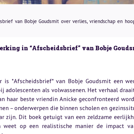
sbrief van Bobje Goudsmit over verlies, vriendschap en hoo
erking in “Afscheidsbrief” van Bobje Gouds
ur is *Afscheidsbrief* van Bobje Goudsmit een wer
ij adolescenten als volwassenen. Het verhaal draait
 van haar beste vriendin Anicke geconfronteerd word
men – onderwerpen die binnen scholen en gezinssitu
r zijn. Dit boek getuigt van een zeldzame eerlijkhe
n weet op een realistische manier de impact va