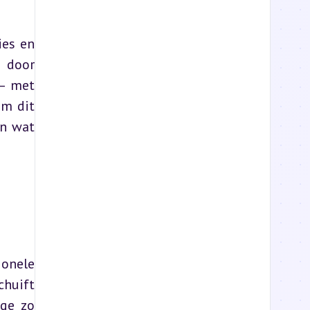
es en 
door 
– met 
m dit 
n wat 
onele 
huift 
ge zo 