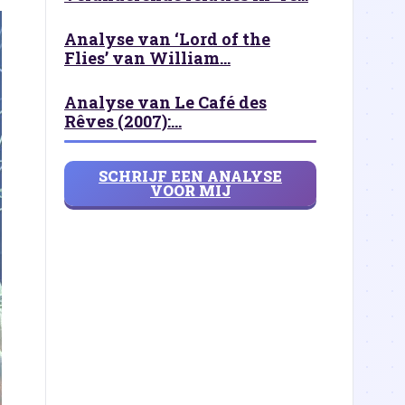
Analyse van ‘Lord of the
Flies’ van William...
Analyse van Le Café des
Rêves (2007):...
SCHRIJF EEN ANALYSE
VOOR MIJ