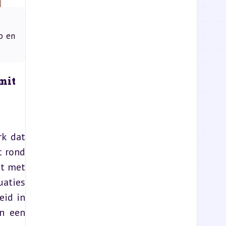
p en
mit
k dat 
 rond 
t met 
aties 
id in 
n een 