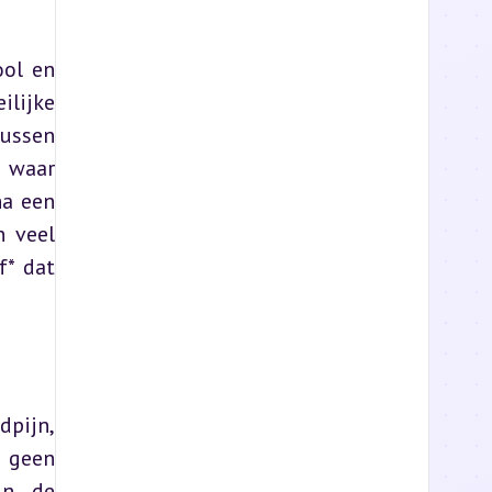
ol en 
lijke 
ussen 
 waar 
a een 
 veel 
* dat 
pijn, 
 geen 
n de 