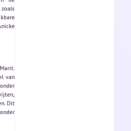
oals 
kbare 
nicke 
arit. 
l van 
onder 
jten, 
. Dit 
onder 