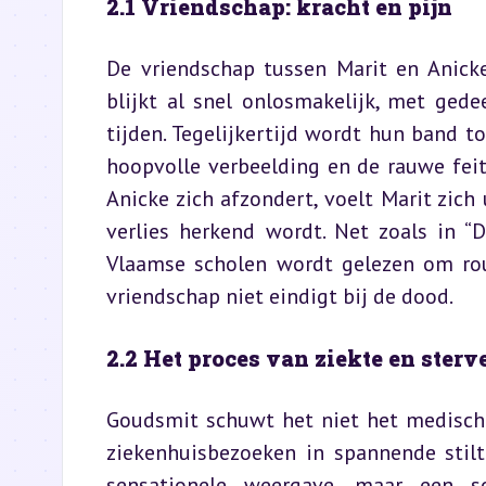
2.1 Vriendschap: kracht en pijn
De vriendschap tussen Marit en Anick
blijkt al snel onlosmakelijk, met gede
tijden. Tegelijkertijd wordt hun band to
hoopvolle verbeelding en de rauwe feit
Anicke zich afzondert, voelt Marit zich
verlies herkend wordt. Net zoals in “
Vlaamse scholen wordt gelezen om rou
vriendschap niet eindigt bij de dood.
2.2 Het proces van ziekte en sterv
Goudsmit schuwt het niet het medische 
ziekenhuisbezoeken in spannende stilte
sensationele weergave, maar een so