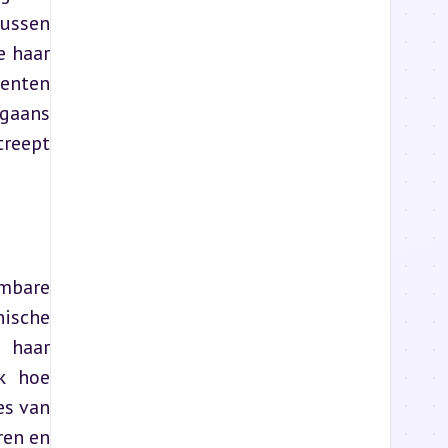
ussen 
 haar 
enten 
gaans 
reept 
mbare 
ische 
 haar 
k hoe 
s van 
en en 