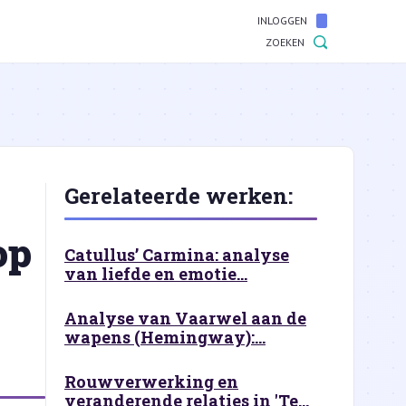
INLOGGEN
ZOEKEN
Gerelateerde werken:
op
Catullus’ Carmina: analyse
van liefde en emotie...
Analyse van Vaarwel aan de
wapens (Hemingway):...
Rouwverwerking en
veranderende relaties in 'Te...