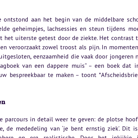
e ontstond aan het begin van de middelbare scho
elde geheimpjes, lachsessies en steun tijdens moei
t het uiterste getest door de ziekte. Het contrast t
en veroorzaakt zowel troost als pijn. In momenten
 uitgesloten, eenzaamheid die vaak door jongeren n
Dagboek van een dappere muis” – een boek dat in
w bespreekbaar te maken – toont *Afscheidsbrief
en
parcours in detail weer te geven: de plotse hoofd
, de mededeling van ‘je bent ernstig ziek’. Dit is
bere en erg realistische. Door het inkijkje i