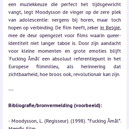
een muziekkeuze die perfect het tijdsgewricht 
vangt, legt Moodysson de vinger op de zere plek 
van adolescentie: nergens bij horen, maar toch 
hopen op verbinding. De film heeft, zeker 
in België
, 
mee de deur opengezet voor films waarin queer-
identiteit niet langer taboe is. Door zijn aandacht 
voor kleine momenten en grote emoties blijft 
‘Fucking Åmål’ een absoluut referentiepunt in het 
Europese filmmilieu, als herinnering dat 
zichtbaarheid, hoe broos ook, revolutionair kan zijn.
---
Bibliografie/bronvermelding (voorbeeld):
- Moodysson, L. (Regisseur). (1998). *Fucking Åmål*. 
Memfis Film.
