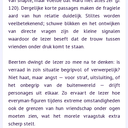
van snapte, maar voelde dat Ward niet alles zei" (p. 
120). Dergelijke korte passages maken de fragiele 
aard van hun relatie duidelijk. Stiltes worden 
veelbetekenend; schuwe blikken en het ontwijken 
van directe vragen zijn de kleine signalen 
waardoor de lezer beseft dat de trouw tussen 
vrienden onder druk komt te staan.
Beerten dwingt de lezer zo mee na te denken: is 
verraad in zo’n situatie begripvol of verwerpelijk? 
Niet haat, maar angst — voor straf, uitsluiting, of 
het onbegrip van de buitenwereld — drijft 
personages uit elkaar. Zo ervaart de lezer hoe 
everyman-figuren tijdens extreme omstandigheden 
ook de grenzen van hun vriendschap onder ogen 
moeten zien, wat het morele vraagstuk extra 
scherp stelt.