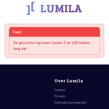
Fout:
De gezochte tag moet tussen 3 en 100 tekens
lang zijn
Over Lumila
Contact
Privacy
Gebruiksvoorwaarden