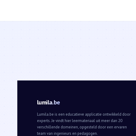
lumila.be
Lumila.be is een educatieve applicatie ontwikkeld door
experts. Je vindt hier leermateriaal uit meer dan 20
verschillende domeinen, opgesteld door een ervaren
team van ingenieurs en pedagogen.