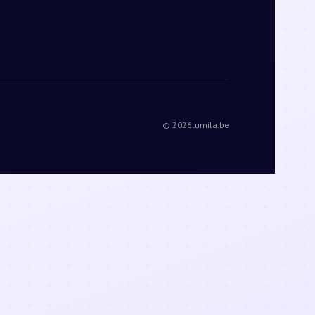
© 2026
lumila.be