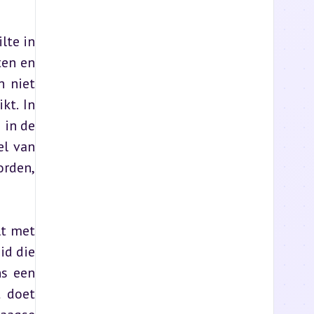
te in 
en en 
 niet 
t. In 
in de 
l van 
rden, 
t met 
d die 
s een 
 doet 