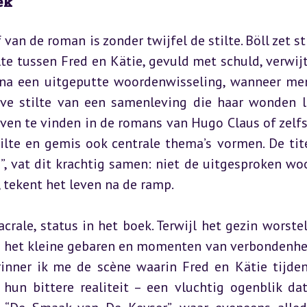
ek
n de roman is zonder twijfel de stilte. Böll zet stil
te tussen Fred en Kätie, gevuld met schuld, verwijt
t na een uitgeputte woordenwisseling, wanneer men
ve stilte van een samenleving die haar wonden lik
even te vinden in de romans van Hugo Claus of zelfs 
ilte en gemis ook centrale thema’s vormen. De tite
”, vat dit krachtig samen: niet de uitgesproken woo
tekent het leven na de ramp.
acrale, status in het boek. Terwijl het gezin worstel
jn het kleine gebaren en momenten van verbondenhei
inner ik me de scène waarin Fred en Kätie tijden
n bittere realiteit – een vluchtig ogenblik dat