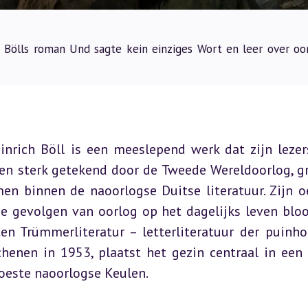
 Bölls roman Und sagte kein einziges Wort en leer over oor
nrich Böll is een meeslepend werk dat zijn lezers
 en sterk getekend door de Tweede Wereldoorlog, gr
en binnen de naoorlogse Duitse literatuur. Zijn oe
e gevolgen van oorlog op het dagelijks leven bloot
n Trümmerliteratur – letterliteratuur der puinho
henen in 1953, plaatst het gezin centraal in een 
rwoeste naoorlogse Keulen.