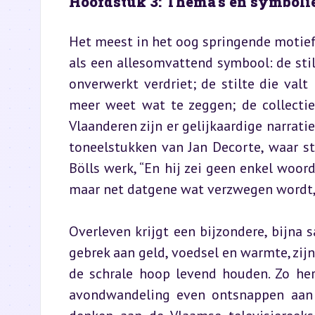
Hoofdstuk 3: Thema’s en symboli
Het meest in het oog springende motief va
als een allesomvattend symbool: de stil
onverwerkt verdriet; de stilte die val
meer weet wat te zeggen; de collectie
Vlaanderen zijn er gelijkaardige narrati
toneelstukken van Jan Decorte, waar st
Bölls werk, “En hij zei geen enkel woord
maar net datgene wat verzwegen wordt, 
Overleven krijgt een bijzondere, bijna s
gebrek aan geld, voedsel en warmte, zi
de schrale hoop levend houden. Zo her
avondwandeling even ontsnappen aan hu