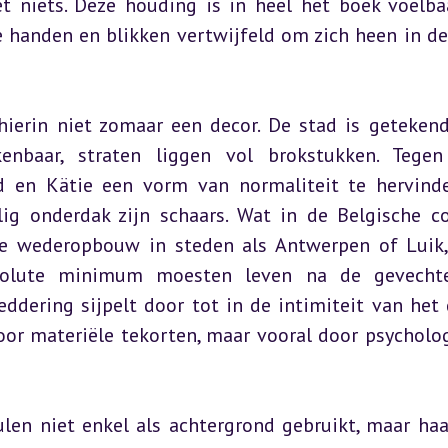
niets. Deze houding is in heel het boek voelbaa
 handen en blikken vertwijfeld om zich heen in de
 hierin niet zomaar een decor. De stad is getekend
nbaar, straten liggen vol brokstukken. Tegen
 en Kätie een vorm van normaliteit te hervinde
lig onderdak zijn schaars. Wat in de Belgische co
de wederopbouw in steden als Antwerpen of Luik,
solute minimum moesten leven na de gevechte
ddering sijpelt door tot in de intimiteit van het g
door materiële tekorten, maar vooral door psycholog
len niet enkel als achtergrond gebruikt, maar haas