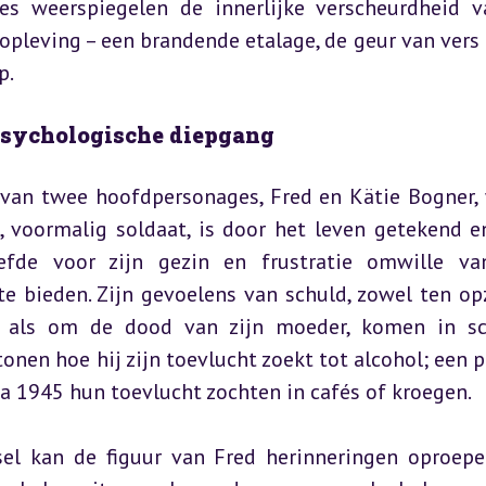
es weerspiegelen de innerlijke verscheurdheid v
opleving – een brandende etalage, de geur van vers 
p.
psychologische diepgang
an twee hoofdpersonages, Fred en Kätie Bogner, 
 voormalig soldaat, is door het leven getekend en 
efde voor zijn gezin en frustratie omwille van
 bieden. Zijn gevoelens van schuld, zowel ten opz
e als om de dood van zijn moeder, komen in sc
nen hoe hij zijn toevlucht zoekt tot alcohol; een pij
na 1945 hun toevlucht zochten in cafés of kroegen.
sel kan de figuur van Fred herinneringen oproepe