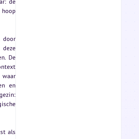
r: de 
 hoop 
 door 
 deze 
n. De 
ntext 
 waar 
n en 
ezin: 
ische 
t als 