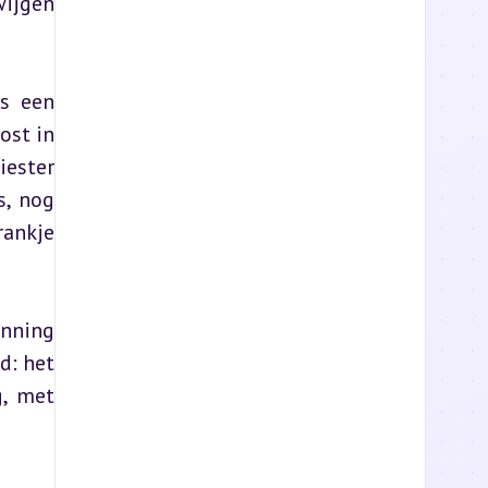
ijgen 
s een 
st in 
ester 
, nog 
ankje 
nning 
: het 
, met 