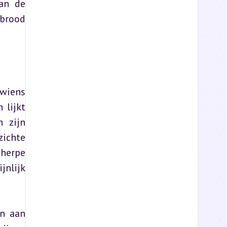
an de 
brood 
wiens 
lijkt 
 zijn 
ichte 
herpe 
nlijk 
n aan 