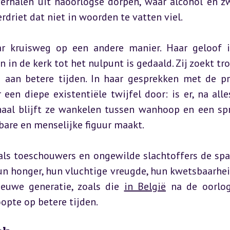
erhalen uit naoorlogse dorpen, waar alcohol en zw
rdriet dat niet in woorden te vatten viel.
ar kruisweg op een andere manier. Haar geloof i
in de kerk tot het nulpunt is gedaald. Zij zoekt troo
 aan betere tijden. In haar gesprekken met de pri
 een diepe existentiële twijfel door: is er, na alles
aal blijft ze wankelen tussen wanhoop en een spr
bare en menselijke figuur maakt.
 als toeschouwers en ongewilde slachtoffers de spa
un honger, hun vluchtige vreugde, hun kwetsbaarheid
ieuwe generatie, zoals die 
in België
 na de oorlog
pte op betere tijden.