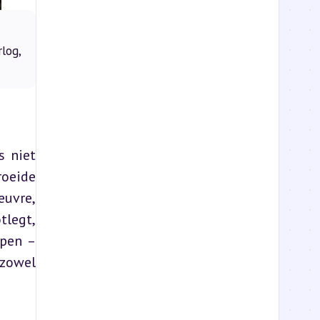
log,
 niet 
oeide 
uvre, 
legt, 
pen – 
zowel 