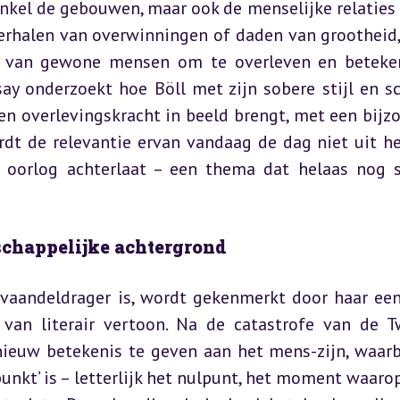
 enkel de gebouwen, maar ook de menselijke relaties 
verhalen van overwinningen of daden van grootheid,
n van gewone mensen om te overleven en beteken
ay onderzoekt hoe Böll met zijn sobere stijl en sc
 en overlevingskracht in beeld brengt, met een bijzo
rdt de relevantie ervan vandaag de dag niet uit he
ie oorlog achterlaat – een thema dat helaas nog s
schappelijke achtergrond
 vaandeldrager is, wordt gekenmerkt door haar een
van literair vertoon. Na de catastrofe van de T
ieuw betekenis te geven aan het mens-zijn, waarbi
kt’ is – letterlijk het nulpunt, het moment waarop 