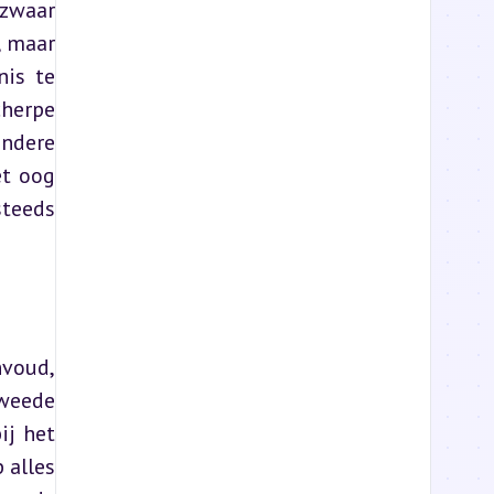
zwaar 
 maar 
is te 
herpe 
ndere 
t oog 
teeds 
voud, 
weede 
j het 
alles 