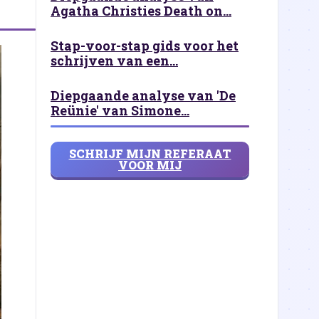
Agatha Christies Death on...
Stap-voor-stap gids voor het
schrijven van een...
Diepgaande analyse van 'De
Reünie' van Simone...
SCHRIJF MIJN REFERAAT
VOOR MIJ