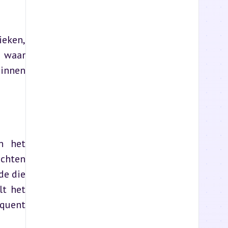
eken, 
 waar 
innen 
n het 
chten 
e die 
t het 
quent 