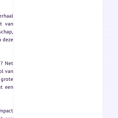
rhaal 
t van 
chap, 
 deze 
? Net 
l van 
grote 
t een 
mpact 