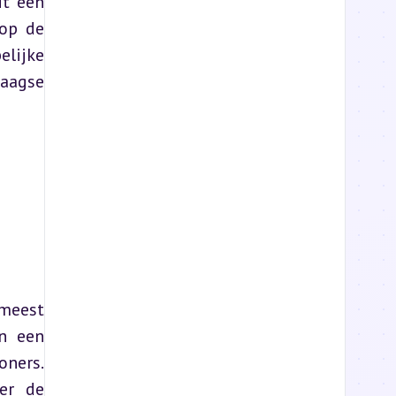
t een 
op de 
lijke 
aagse 
meest 
n een 
ners. 
er de 