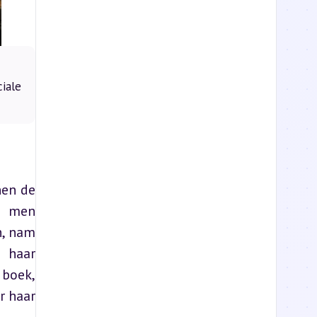
ciale
en de 
r men 
, nam 
 haar 
boek, 
 haar 