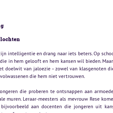
ng
vlochten
jn intelligentie en drang naar iets beters. Op school
 die in hem gelooft en hem kansen wil bieden. Maar 
et doelwit van jaloezie – zowel van klasgenoten di
n volwassenen die hem niet vertrouwen.
 jongeren die proberen te ontsnappen aan armoede
iale muren. Leraar-meesters als mevrouw Rese kome
 bijvoorbeeld aan docenten die jongeren uit kan