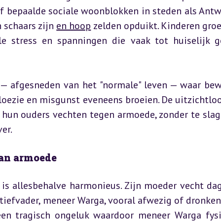
 bepaalde sociale woonblokken in steden als Antw
 schaars zijn 
en hoop
 zelden opduikt. Kinderen groei
le stress en spanningen die vaak tot huiselijk g
d — afgesneden van het "normale" leven — waar bew
aloezie en misgunst eveneens broeien. De uitzichtloo
 hun ouders vechten tegen armoede, zonder te slage
er.
van armoede
 is allesbehalve harmonieus. Zijn moeder vecht dage
tiefvader, meneer Warga, vooral afwezig of dronken i
 een tragisch ongeluk waardoor meneer Warga fysi