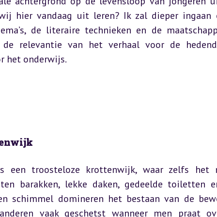
le achtergrond op de levensloop van jongeren ui
ij hier vandaag uit leren? Ik zal dieper ingaan 
hema’s, de literaire technieken en de maatschappe
de relevantie van het verhaal voor de hedend
r het onderwijs.
tenwijk
s een troosteloze krottenwijk, waar zelfs het 
en barakken, lekke daken, gedeelde toiletten e
en schimmel domineren het bestaan van de bewo
laanderen vaak geschetst wanneer men praat ov