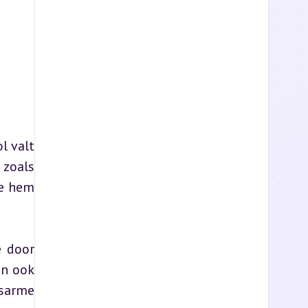
 valt 
zoals 
e hem 
 door 
n ook 
sarme 