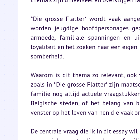
thema’s zijn universeel en overstijgen l
*Die grosse Flatter* wordt vaak aanged
worden jeugdige hoofdpersonages geco
armoede, familiale spanningen en uit
loyaliteit en het zoeken naar een eigen
somberheid.
Waarom is dit thema zo relevant, ook 
zoals in *Die grosse Flatter* zijn maats
familie nog altijd actuele vraagstukke
Belgische steden, of het belang van b
venster op het leven van hen die vaak on
De centrale vraag die ik in dit essay wil