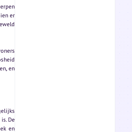
erpen 
en er 
eweld 
oners 
sheid 
n, en 
lijks 
s. De 
ek en 