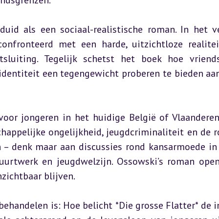
andsgrenzen.
uid als een sociaal-realistische roman. In het ve
nfronteerd met een harde, uitzichtloze realitei
sluiting. Tegelijk schetst het boek hoe vriends
 identiteit een tegengewicht proberen te bieden aan
voor jongeren in het huidige België of Vlaanderen
chappelijke ongelijkheid, jeugdcriminaliteit en de ro
n – denk maar aan discussies rond kansarmoede in 
uurtwerk en jeugdwelzijn. Ossowski’s roman open
zichtbaar blijven.
 behandelen is: Hoe belicht *Die grosse Flatter* de i