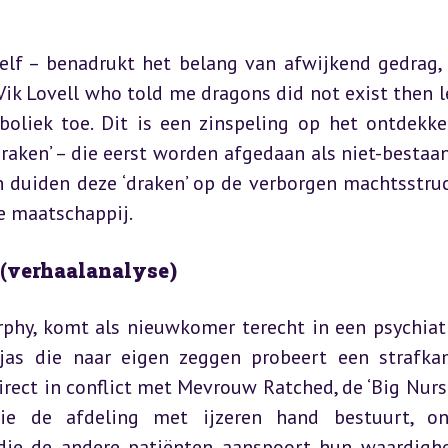
elf – benadrukt het belang van afwijkend gedrag, 
Vik Lovell who told me dragons did not exist then l
boliek toe. Dit is een zinspeling op het ontdekke
aken’ – die eerst worden afgedaan als niet-bestaand
n duiden deze ‘draken’ op de verborgen machtsstruc
de maatschappij.
 (verhaalanalyse)
phy, komt als nieuwkomer terecht in een psychiatr
tjas die naar eigen zeggen probeert een strafka
irect in conflict met Mevrouw Ratched, de ‘Big Nurse’
 die de afdeling met ijzeren hand bestuurt, on
die de andere patiënten aanspoort hun waardighe