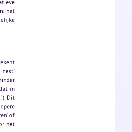
tieve 
: het 
lijke 
ekent 
nest’ 
inder 
at in 
. Dit 
epere 
n’ of 
r het 