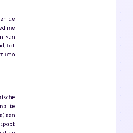
en de 
ed me 
n van 
, tot 
turen 
ische 
mp te 
, een 
tpopt 
id en 