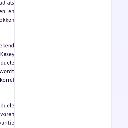
d als 
en en 
okken 
ekend 
Kesey 
duele 
wordt 
orrel 
duele 
voren 
antie 