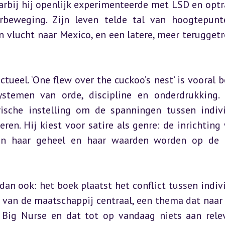
rbij hij openlijk experimenteerde met LSD en optra
beweging. Zijn leven telde tal van hoogtepunt
n vlucht naar Mexico, en een latere, meer teruggetr
ueel. ‘One flew over the cuckoo’s nest’ is vooral b
ystemen van orde, discipline en onderdrukking. 
ische instelling om de spanningen tussen indivi
ren. Hij kiest voor satire als genre: de inrichting 
n haar geheel en haar waarden worden op de k
 dan ook: het boek plaatst het conflict tussen indivi
 van de maatschappij centraal, een thema dat naar 
ig Nurse en dat tot op vandaag niets aan relev