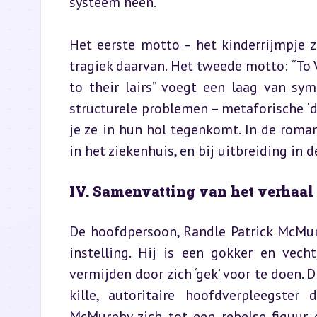
systeem heen.
Het eerste motto – het kinderrijmpje z
tragiek daarvan. Het tweede motto: “To 
to their lairs” voegt een laag van sym
structurele problemen – metaforische ‘dr
je ze in hun hol tegenkomt. In de roma
in het ziekenhuis, en bij uitbreiding in 
IV. Samenvatting van het verhaal
De hoofdpersoon, Randle Patrick McMur
instelling. Hij is een gokker en vech
vermijden door zich ‘gek’ voor te doen. D
kille, autoritaire hoofdverpleegster
McMurphy zich tot een rebelse figuur 