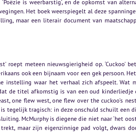
‘Poëzie is weerbarstig’, en de opkomst van alterna
gingen. Het boek weerspiegelt al deze spanningen
lling, maar een literair document van maatschappe
st’ roept meteen nieuwsgierigheid op. ‘Cuckoo’ bet
erikaans ook een bijnaam voor een gek persoon. Het ‘
he instelling waar het verhaal zich afspeelt. Wat m
dat de titel afkomstig is van een oud kinderliedje d
t, one flew west, one flew over the cuckoo’s nest”)
is tegelijk tragisch: in deze onschuld schuilt een di
uiting. McMurphy is diegene die niet naar ‘het ooste
trekt, maar zijn eigenzinnige pad volgt, dwars doo