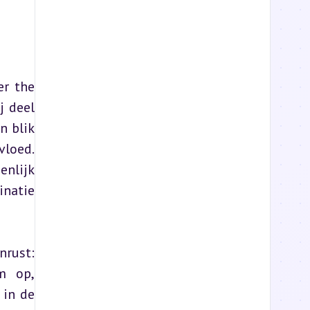
r the 
 deel 
 blik 
loed. 
nlijk 
natie 
rust: 
 op, 
in de 