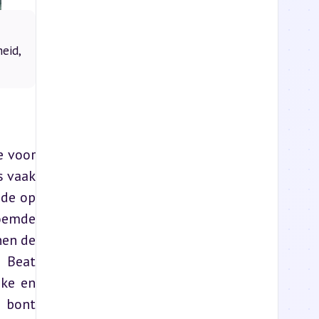
heid,
 voor 
 vaak 
de op 
emde 
en de 
Beat 
ke en 
 bont 