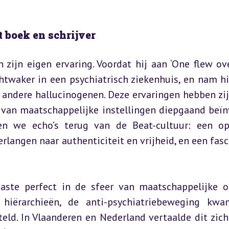
t boek en schrijver
zijn eigen ervaring. Voordat hij aan ‘One flew ove
htwaker in een psychiatrisch ziekenhuis, en nam hij
ndere hallucinogenen. Deze ervaringen hebben zijn
 van maatschappelijke instellingen diepgaand beïnv
den we echo’s terug van de Beat-cultuur: een ope
langen naar authenticiteit en vrijheid, en een fasci
ste perfect in de sfeer van maatschappelijke on
iërarchieën, de anti-psychiatriebeweging kwam
eld. In Vlaanderen en Nederland vertaalde dit zich 