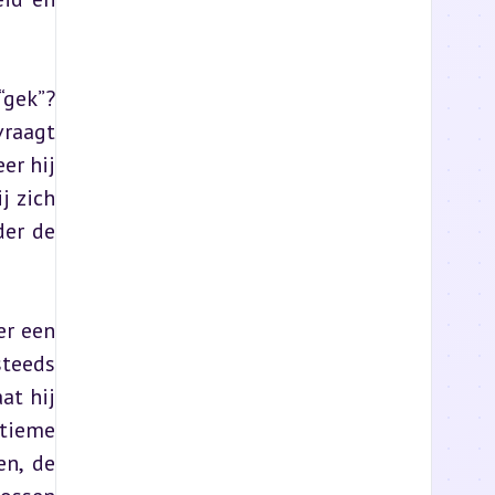
gek”? 
raagt 
r hij 
 zich 
er de 
r een 
teeds 
t hij 
tieme 
n, de 