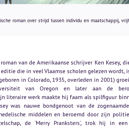
ische roman over strijd tussen individu en maatschappij, vrij
n roman van de Amerikaanse schrijver Ken Kesey, die
editie die in veel Vlaamse scholen gelezen wordt, is
geboren in Colorado, 1935, overleden in 2001) groei
versiteit van Oregon en later aan de bero
jn literaire werk maakte hij faam als spilfiguur binn
Kesey was nauwe bondgenoot van de zogenaamde 
edelische middelen en beroemd door zijn politie
zelschap, de ‘Merry Pranksters’, trok hij in een