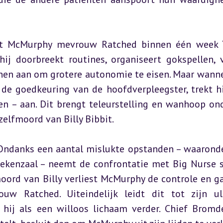
jgt McMurphy mevrouw Ratched binnen één week “
ij doorbreekt routines, organiseert gokspellen, v
nen aan om grotere autonomie te eisen. Maar wannee
 de goedkeuring van de hoofdverpleegster, trekt hij
en – aan. Dit brengt teleurstelling en wanhoop ond
zelfmoord van Billy Bibbit.
Ondanks een aantal mislukte opstanden – waaronde
iekenzaal – neemt de confrontatie met Big Nurse s
ord van Billy verliest McMurphy de controle en gaa
w Ratched. Uiteindelijk leidt dit tot zijn ul
hij als een willoos lichaam verder. Chief Bromde