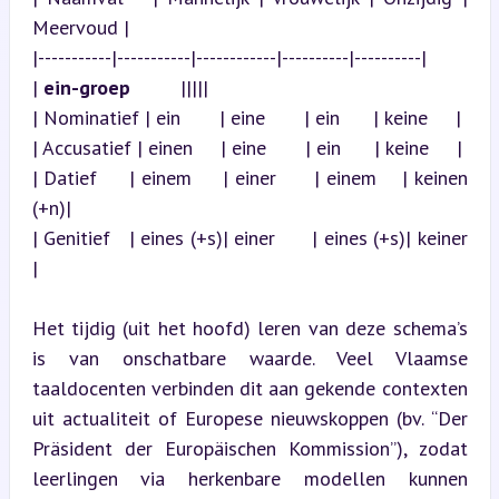
Meervoud |

|-----------|-----------|------------|----------|----------|

| 
ein-groep
         |||||

| Nominatief | ein       | eine       | ein      | keine     |

| Accusatief | einen     | eine       | ein      | keine     |

| Datief     | einem     | einer      | einem    | keinen 
(+n)|

| Genitief   | eines (+s)| einer      | eines (+s)| keiner   
|
Het tijdig (uit het hoofd) leren van deze schema’s 
is van onschatbare waarde. Veel Vlaamse 
taaldocenten verbinden dit aan gekende contexten 
uit actualiteit of Europese nieuwskoppen (bv. “Der 
Präsident der Europäischen Kommission”), zodat 
leerlingen via herkenbare modellen kunnen 