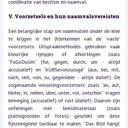
combinatie van bezitter én naamval.
V. Voorzetsels en hun naamvalsvereisten
Een belangrijke stap om naamvallen onder de knie 
te krijgen is het (h)erkennen van de 'vaste' 
voorzetsels. Uitspraakmethodes gebruiken vaak 
kleurrijke rijmpjes of afkortingen zoals 
“FüGoDuUm” (für, gegen, durch, um - altijd 
accusatief) en “AUBSevonzuzuge” (aus, bei, mit, 
nach, seit, von, zu, gegenüber - altijd datief). De 
zogenaamde ‘wisselingvoorzetsels’ zoals “an, auf, 
hinter, in, neben, über, unter, vor, zwischen” vragen 
beweging (accusatief) of rust (datief). Daarom zijn 
oefeningen met beeldmateriaal (zoals 
plattegronden of foto’s) geschikt om deze 
fijnzinnigheid tastbaar te maken: “Das Bild hängt 