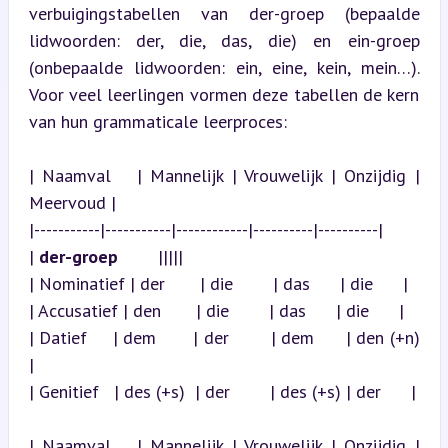
verbuigingstabellen van der-groep (bepaalde 
lidwoorden: der, die, das, die) en ein-groep 
(onbepaalde lidwoorden: ein, eine, kein, mein…). 
Voor veel leerlingen vormen deze tabellen de kern 
van hun grammaticale leerproces:
| Naamval   | Mannelijk | Vrouwelijk | Onzijdig | 
Meervoud |

|-----------|-----------|------------|----------|----------|

| 
der-groep
        |||||

| Nominatief | der       | die        | das      | die      |

| Accusatief | den       | die        | das      | die      |

| Datief     | dem       | der        | dem      | den (+n) 
|

| Genitief   | des (+s)  | der        | des (+s) | der      |
| Naamval   | Mannelijk | Vrouwelijk | Onzijdig | 