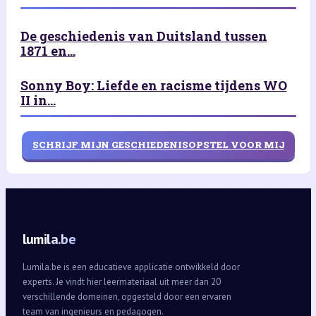
De geschiedenis van Duitsland tussen
1871 en...
Sonny Boy: Liefde en racisme tijdens WO
II in...
SCHRIJF MIJN GESCHIEDENISOPSTEL VOOR MIJ
lumila.be
Lumila.be is een educatieve applicatie ontwikkeld door
experts. Je vindt hier leermateriaal uit meer dan 20
verschillende domeinen, opgesteld door een ervaren
team van ingenieurs en pedagogen.