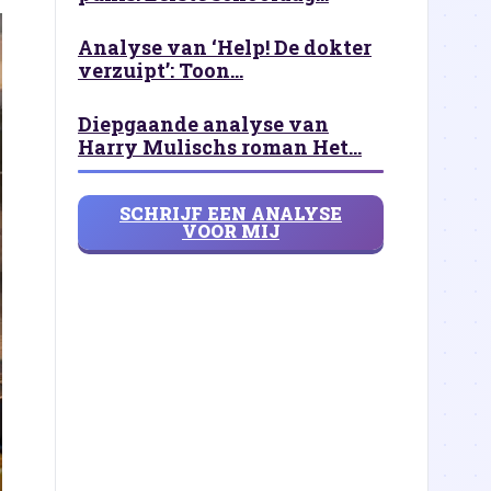
Analyse van ‘Help! De dokter
verzuipt’: Toon...
Diepgaande analyse van
Harry Mulischs roman Het...
SCHRIJF EEN ANALYSE
VOOR MIJ