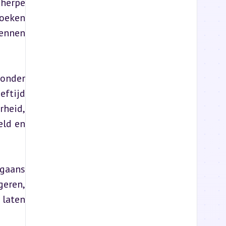
herpe 
oeken 
ennen 
onder 
ftijd 
eid, 
ld en 
gaans 
eren, 
laten 