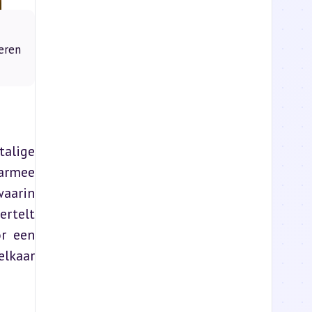
eren
alige 
armee 
aarin 
rtelt 
r een 
lkaar 