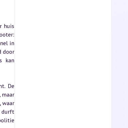
 huis 
oter: 
el in 
 door 
s kan 
t. De 
 maar 
 waar 
durft 
litie 