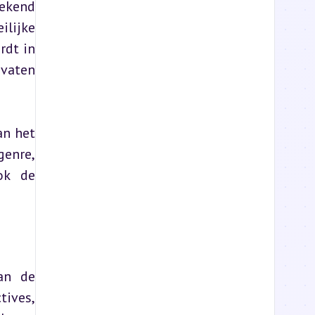
ekend 
lijke 
dt in 
vaten 
n het 
enre, 
k de 
an de 
ives, 