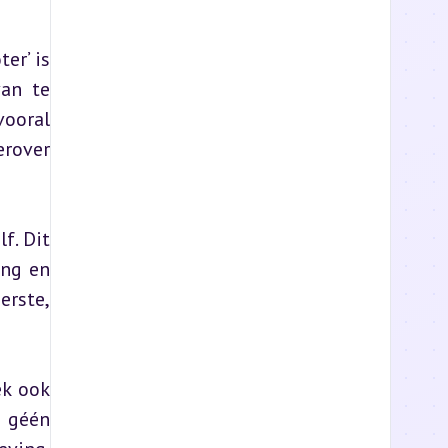
r’ is 
an te 
ooral 
rover 
. Dit 
ng en 
rste, 
k ook 
 géén 