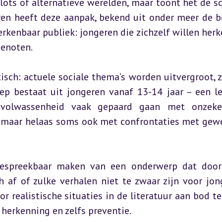
plots of alternatieve werelden, maar toont het de sc
eren heeft deze aanpak, bekend uit onder meer de b
rkenbaar publiek: jongeren die zichzelf willen herk
genoten.
isch: actuele sociale thema’s worden uitvergroot, z
p bestaat uit jongeren vanaf 13-14 jaar – een lee
 volwassenheid vaak gepaard gaan met onzekerh
, maar helaas soms ook met confrontaties met gewe
bespreekbaar maken van een onderwerp dat door
af of zulke verhalen niet te zwaar zijn voor jong
 realistische situaties in de literatuur aan bod te 
 herkenning en zelfs preventie.