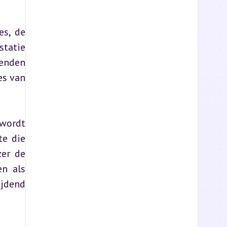
s, de 
tatie 
enden 
s van 
wordt 
e die 
er de 
n als 
jdend 