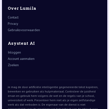
Over Lumila
Contact
Privacy
Gebruiksvoorwaarden
Asystent AI
Inloggen
Account aanmaken
Zoeken
Je mag de door artificiële intelligentie gegenereerde tekst kopiëren,
bewerken en gebruiken als hulpmateriaal. Controleer de juistheid
ervan en gebruik hem volgens de wet en de regels van je school,
universiteit of werk. Presenteer hem niet als je eigen zelfstandige
werk als dat verboden is. De eigenaar van de dienst is niet
aansprakelijk voor de gevolgen van het gebruik van de inhoud voor