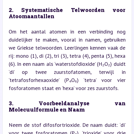
2. Systematische Telwoorden voor 
Atoomaantallen
Om het aantal atomen in een verbinding nog 
duidelijker te maken, vooral in namen, gebruiken 
we Griekse telwoorden. Leerlingen kennen vaak de 
rij: mono (1), di (2), tri (3), tetra (4), penta (5), hexa 
(6). In een naam als ‘waterstofdioxide’ (H₂O₂) duidt 
‘di’ op twee zuurstofatomen, terwijl in 
‘tetrafosforhexaoxide’ (P₄O₆) ‘tetra’ voor vier 
fosforatomen staat en ‘hexa’ voor zes zuurstofs.
3. Voorbeeldanalyse van 
Molecuulformule en Naam
Neem de stof difosfortrioxide. De naam duidt: ‘di’ 
voor twee fosforatomen (P₂), ‘trioxide’ voor drie 