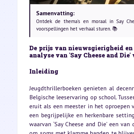
Samenvatting:
Ontdek de thema’s en moraal in Say Che
voorspellingen het verhaal sturen. 📚
De prijs van nieuwsgierigheid en
analyse van 'Say Cheese and Die' 
Inleiding
Jeugdthrillerboeken genieten al decen
Belgische leeservaring op school. Tussen 
eruit als een meester in het oproepen 
een begrijpelijke en herkenbare setting
waarvan ‘Say Cheese and Die’ een van de
om, soms met klamme handen, te blijven 