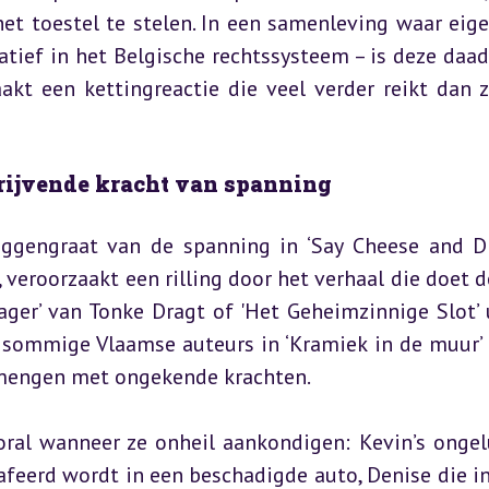
het toestel te stelen. In een samenleving waar eig
tief in het Belgische rechtssysteem – is deze daad
kt een kettingreactie die veel verder reikt dan ze
drijvende kracht van spanning
ggengraat van de spanning in ‘Say Cheese and Die
 veroorzaakt een rilling door het verhaal die doet d
Jager’ van Tonke Dragt of 'Het Geheimzinnige Slot’ u
s sommige Vlaamse auteurs in ‘Kramiek in de muur’ o
ermengen met ongekende krachten.
ral wanneer ze onheil aankondigen: Kevin’s ongelu
feerd wordt in een beschadigde auto, Denise die ins