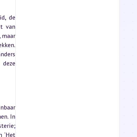
d, de 
t van 
 maar 
kken. 
nders 
 deze 
nbaar 
n. In 
erie; 
 ‘Het 