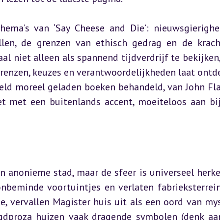
thema’s van ‘Say Cheese and Die’: nieuwsgierighei
llen, de grenzen van ethisch gedrag en de krach
al niet alleen als spannend tijdverdrijf te bekijken,
grenzen, keuzes en verantwoordelijkheden laat ontde
eld moreel geladen boeken behandeld, van John Fla
het met een buitenlands accent, moeiteloos aan bij
en anonieme stad, maar de sfeer is universeel herke
beminde voortuintjes en verlaten fabrieksterreine
 vervallen Magister huis uit als een oord van myst
ugdproza huizen vaak dragende symbolen (denk aan