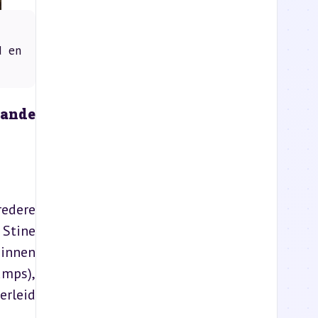
d en
ande 
edere 
Stine 
innen 
mps), 
rleid 