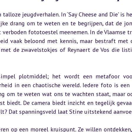
talloze jeugdverhalen. In ‘Say Cheese and Die’ is het
jke drang om te weten en te begrijpen, dat de jon
t verboden fototoestel meenemen. In de Vlaamse tra
eid vaak beloond met kennis, maar bestraft met o
met de zwavelstokjes of Reynaert de Vos die listig
impel plotmiddel; het wordt een metafoor voo
heid in een chaotische wereld. Iedere foto is een 
g om te weten wat ons te wachten staat, maar oo
t biedt. De camera biedt inzicht en tegelijk gevaar
lt? Dat spanningsveld laat Stine uitstekend aanvoe
ren op een moreel kruispunt. Ze willen ontdekken,