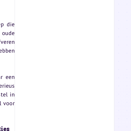
p die 
 oude 
veren 
ebben 
r een 
rieus 
el in 
 voor 
ties