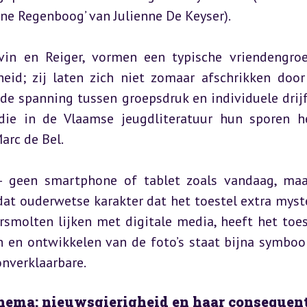
ne Regenboog’ van Julienne De Keyser).
vin en Reiger, vormen een typische vriendengroe
eid; zij laten zich niet zomaar afschrikken door
de spanning tussen groepsdruk en individuele drijf
die in de Vlaamse jeugdliteratuur hun sporen h
arc de Bel.
 – geen smartphone of tablet zoals vandaag, maa
at ouderwetse karakter dat het toestel extra myste
molten lijken met digitale media, heeft het toest
en en ontwikkelen van de foto’s staat bijna symbool
nverklaarbare.
 thema: nieuwsgierigheid en haar consequen