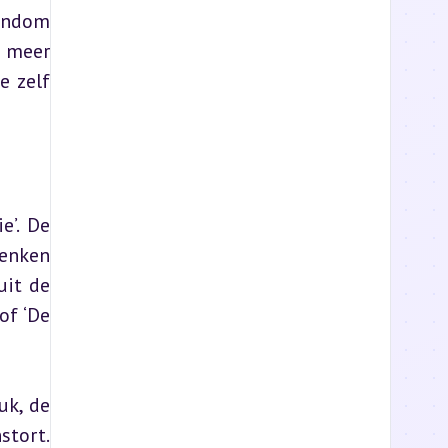
endom 
 meer 
 zelf 
’. De 
enken 
it de 
f ‘De 
k, de 
tort. 