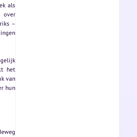
k als 
over 
iks – 
ingen 
elijk 
t het 
k van 
r hun 
deweg 