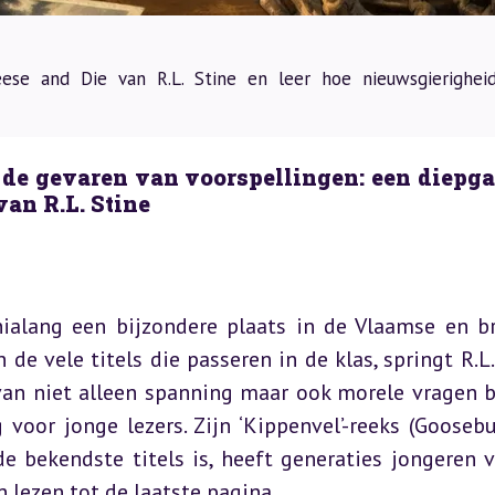
ese and Die van R.L. Stine en leer hoe nieuwsgierighei
 de gevaren van voorspellingen: een diepga
van R.L. Stine
nialang een bijzondere plaats in de Vlaamse en br
de vele titels die passeren in de klas, springt R.L. 
van niet alleen spanning maar ook morele vragen b
 voor jonge lezers. Zijn ‘Kippenvel’-reeks (Goosebu
 bekendste titels is, heeft generaties jongeren ve
lezen tot de laatste pagina.