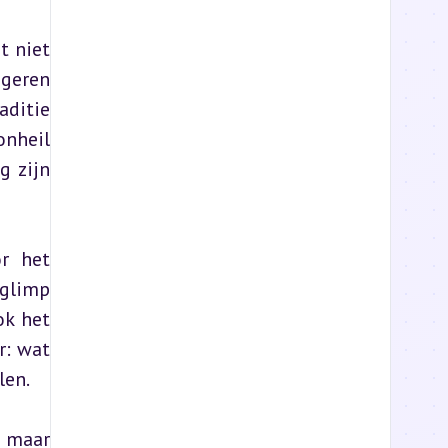
 niet 
geren 
ditie 
nheil 
 zijn 
r het 
glimp 
k het 
: wat 
len.
 maar 