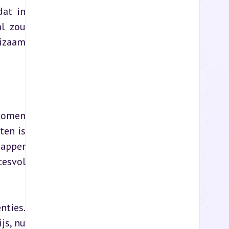
at in 
l zou 
izaam 
komen 
en is 
apper 
esvol 
ties. 
s, nu 