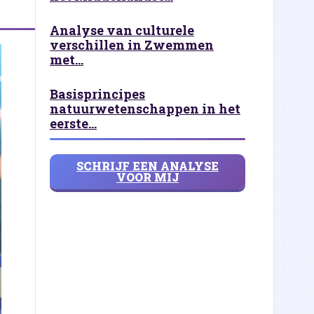
Analyse van culturele
verschillen in Zwemmen
met...
Basisprincipes
natuurwetenschappen in het
eerste...
SCHRIJF EEN ANALYSE
VOOR MIJ