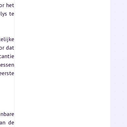
r het 
ys te 
lijke 
r dat 
antie 
essen 
erste 
nbare 
an de 