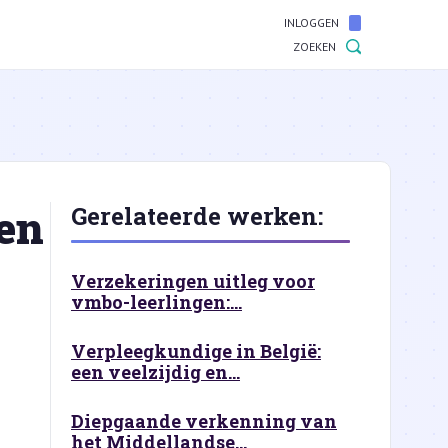
INLOGGEN
ZOEKEN
en
Gerelateerde werken:
Verzekeringen uitleg voor
vmbo-leerlingen:...
Verpleegkundige in België:
een veelzijdig en...
Diepgaande verkenning van
het Middellandse...