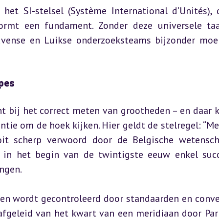
et SI-stelsel (Système International d’Unités), d
ormt een fundament. Zonder deze universele taa
uvense en Luikse onderzoeksteams bijzonder moe
pes
t bij het correct meten van grootheden – en daar 
ie om de hoek kijken. Hier geldt de stelregel: “Met
oit scherp verwoord door de Belgische wetensch
 in het begin van de twintigste eeuw enkel succ
ngen.
n wordt gecontroleerd door standaarden en conven
fgeleid van het kwart van een meridiaan door Parij