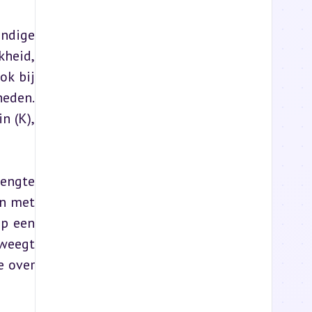
ndige 
heid, 
k bij 
den. 
 (K), 
engte 
n met 
p een 
eegt 
 over 