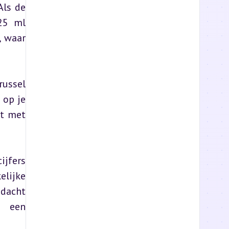
ls de 
25 ml 
 waar 
ussel 
op je 
t met 
jfers 
ijke 
dacht 
 een 