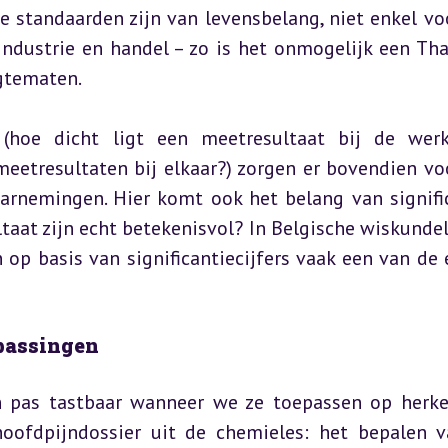
e standaarden zijn van levensbelang, niet enkel voo
ndustrie en handel – zo is het onmogelijk een Thal
gtematen.
(hoe dicht ligt een meetresultaat bij de werke
meetresultaten bij elkaar?) zorgen er bovendien voo
rnemingen. Hier komt ook het belang van signific
ltaat zijn echt betekenisvol? In Belgische wiskundel
op basis van significantiecijfers vaak een van de e
epassingen
n pas tastbaar wanneer we ze toepassen op herke
oofdpijndossier uit de chemieles: het bepalen v