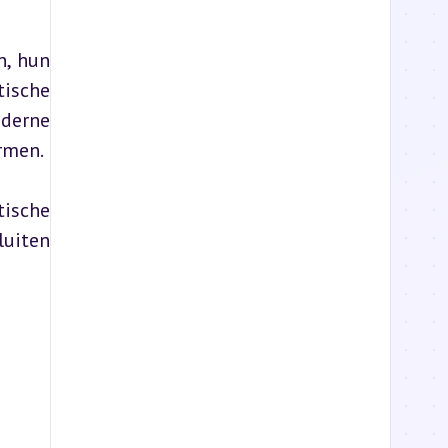
, hun 
ische 
derne 
rmen.
ische 
uiten 