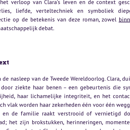
 het verloop van Clara’s leven en de context gesch
ies, liefde, verteltechniek en symboliek diep
lectie op de betekenis van deze roman, zowel 
bin
maatschappelijk debat.
ext
 de nasleep van de Tweede Wereldoorlog. Clara, duid
t door ziekte haar benen – een gebeurtenis die sy
jheid, haar lichamelijke integriteit, en het contac
sch vlak worden haar zekerheden één voor één wegge
, en de familie raakt verstrooid of vernietigd do
ad; het zijn brokstukken, herinneringen, momente