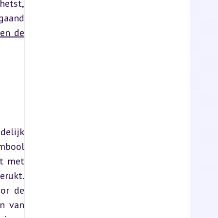
etst, 
gaand 
nen de
elijk 
mbool 
t met 
rukt. 
or de 
n van 