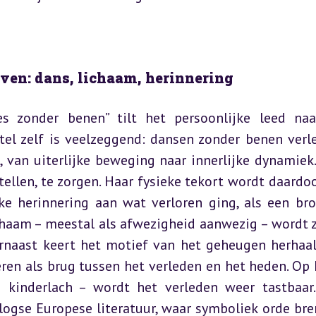
ven: dans, lichaam, herinnering
s zonder benen” tilt het persoonlijke leed naa
tel zelf is veelzeggend: dansen zonder benen verle
 van uiterlijke beweging naar innerlijke dynamiek. 
rtellen, te zorgen. Haar fysieke tekort wordt daardoor
jke herinnering aan wat verloren ging, als een bro
ichaam – meestal als afwezigheid aanwezig – wordt z
rnaast keert het motief van het geheugen herhaald
eren als brug tussen het verleden en het heden. Op k
kinderlach – wordt het verleden weer tastbaar.
ogse Europese literatuur, waar symboliek orde bren