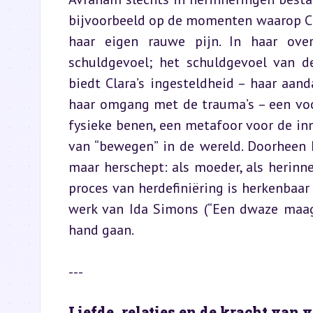
bijvoorbeeld op de momenten waarop Cla
haar eigen rauwe pijn. In haar ove
schuldgevoel; het schuldgevoel van de
biedt Clara’s ingesteldheid – haar aanda
haar omgang met de trauma’s – een voo
fysieke benen, een metafoor voor de inn
van “bewegen” in de wereld. Doorheen he
maar herschept: als moeder, als herinne
proces van herdefiniëring is herkenbaar 
werk van Ida Simons (“Een dwaze maag
hand gaan.
---
Liefde, relaties en de kracht van 