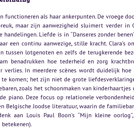
 en functioneren als haar ankerpunten. De vroege doo
euk, maar zijn aanwezigheid sluimert verder in Cl
e handelingen. Liefde is in “Danseres zonder benen”
ar een continu aanwezige, stille kracht. Clara’s o
un tussen lotgenoten en zelfs de terugkerende bez
dam benadrukken hoe tederheid en zorg krachtbr
 verlies. In meerdere scènes wordt duidelijk hoe l
e komen; het zijn niet de grote liefdesverklaringe
baren, zoals het schoonmaken van kinderhaartjes o
e piano. Deze focus op relationele verbondenheid 
n Belgische Joodse literatuur, waarin de familieban
enk aan Louis Paul Boon’s “Mijn kleine oorlog”,
g betekenen).