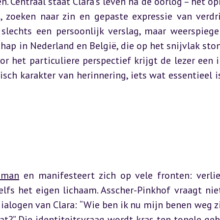
n. Centraal staat Clara’s leven na de oorlog – het op
 zoeken naar zin en gepaste expressie van verdri
slechts een persoonlijk verslag, maar weerspiegel
ap in Nederland en België, die op het snijvlak ston
 het particuliere perspectief krijgt de lezer een i
sch karakter van herinnering, iets wat essentieel is
oman
 en manifesteert zich op vele fronten: verlie
elfs het eigen lichaam. Asscher-Pinkhof vraagt niet
ialogen van Clara: “Wie ben ik nu mijn benen weg zij
t?” Die identiteitsvraag wordt kras ten tonele gebr