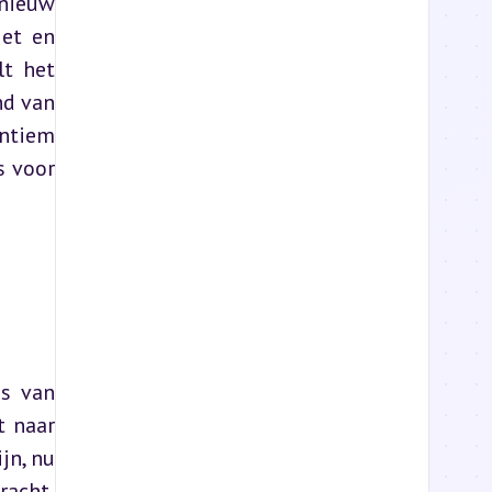
nieuw 
et en 
t het 
d van 
ntiem 
 voor 
s van 
 naar 
n, nu 
acht, 