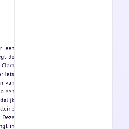
r een 
gt de 
Clara 
 iets 
n van 
o een 
elijk 
leine 
 Deze 
gt in 