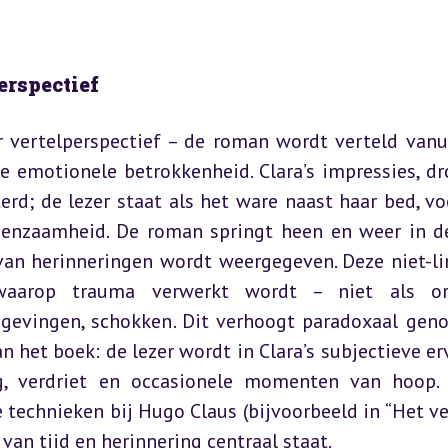
erspectief
 vertelperspectief – de roman wordt verteld vanui
e emotionele betrokkenheid. Clara’s impressies, dr
rd; de lezer staat als het ware naast haar bed, voe
nzaamheid. De roman springt heen en weer in de 
an herinneringen wordt weergegeven. Deze niet-lin
waarop trauma verwerkt wordt – niet als orde
ingevingen, schokken. Dit verhoogt paradoxaal geno
het boek: de lezer wordt in Clara’s subjectieve erv
g, verdriet en occasionele momenten van hoop. 
 technieken bij Hugo Claus (bijvoorbeeld in “Het ver
 van tijd en herinnering centraal staat.