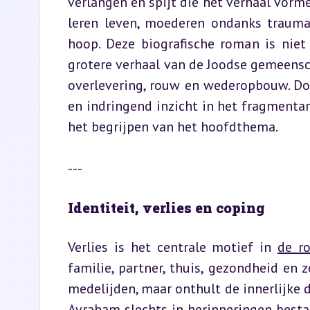
verlangen en spijt die het verhaal vorme
leren leven, moederen ondanks trauma,
hoop. Deze biografische roman is niet 
grotere verhaal van de Joodse gemeensch
overlevering, rouw en wederopbouw. Door
en indringend inzicht in het fragmentari
het begrijpen van het hoofdthema.
---
Identiteit, verlies en coping
Verlies is het centrale motief in 
de r
familie, partner, thuis, gezondheid en z
medelijden, maar onthult de innerlijke d
Avraham slechts in herinneringen bestaa