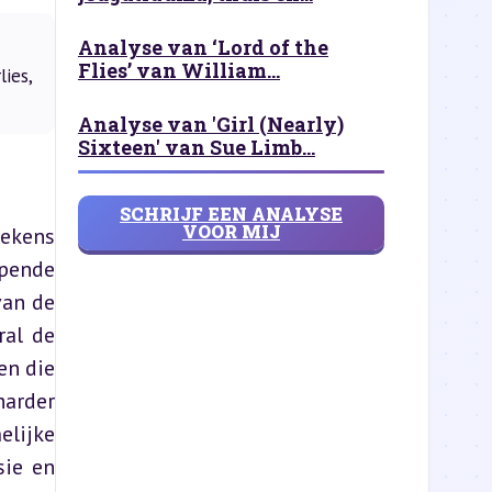
Analyse van ‘Lord of the
Flies’ van William...
ies,
Analyse van 'Girl (Nearly)
Sixteen' van Sue Limb...
SCHRIJF EEN ANALYSE
VOOR MIJ
ekens 
pende 
an de 
al de 
n die 
arder 
lijke 
ie en 