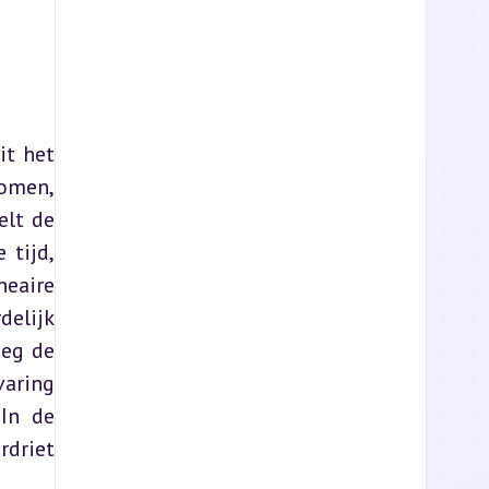
t het 
omen, 
lt de 
tijd, 
eaire 
lijk 
eg de 
aring 
In de 
driet 