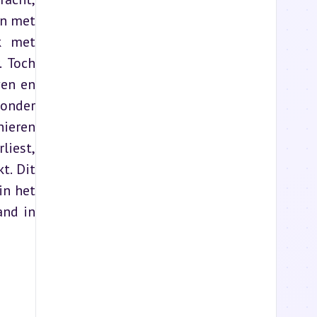
n met 
 met 
 Toch 
en en 
onder 
ieren 
iest, 
. Dit 
n het 
nd in 