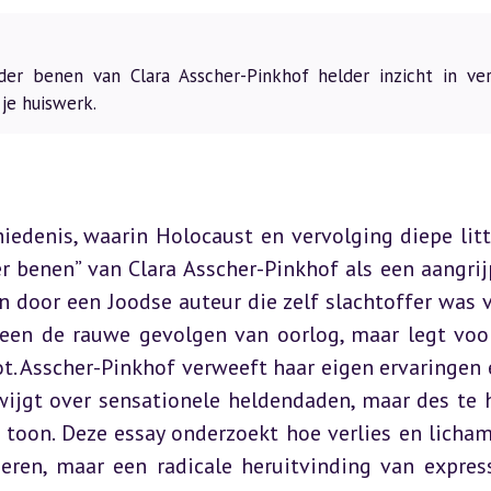
r benen van Clara Asscher-Pinkhof helder inzicht in verl
 je huiswerk.
iedenis, waarin Holocaust en vervolging diepe litt
r benen” van Clara Asscher-Pinkhof als een aangrij
en door een Joodse auteur die zelf slachtoffer was v
leen de rauwe gevolgen van oorlog, maar legt voor
t. Asscher-Pinkhof verweeft haar eigen ervaringen e
ijgt over sensationele heldendaden, maar des te h
 toon. Deze essay onderzoekt hoe verlies en lichame
eren, maar een radicale heruitvinding van express