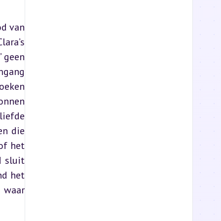
d van 
ara’s 
 geen 
mgang 
oeken 
onnen 
iefde 
n die 
f het 
sluit 
d het 
 waar 