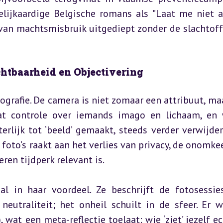
lijkaardige Belgische romans als "Laat me niet al
van machtsmisbruik uitgediept zonder de slachtoffe
chtbaarheid en Objectivering
tografie. De camera is niet zomaar een attribuut, maa
at controle over iemands imago en lichaam, en 
erlijk tot ‘beeld’ gemaakt, steeds verder verwijder
 foto’s raakt aan het verlies van privacy, de onomkee
ren tijdperk relevant is.
al in haar voordeel. Ze beschrijft de fotosessies
utraliteit; het onheil schuilt in de sfeer. Er w
), wat een meta-reflectie toelaat: wie ‘ziet’ jezelf ec