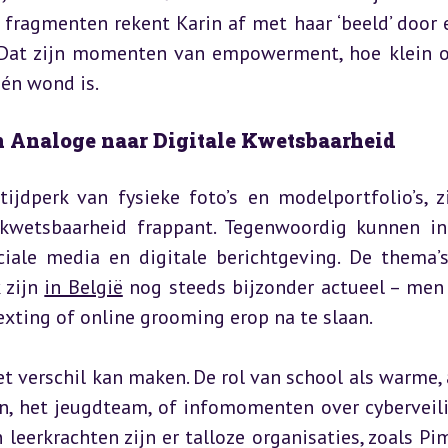
fragmenten rekent Karin af met haar ‘beeld’ door e
 Dat zijn momenten van empowerment, hoe klein oo
 én wond is.
n Analoge naar Digitale Kwetsbaarheid
ijdperk van fysieke foto’s en modelportfolio’s, zi
 kwetsbaarheid frappant. Tegenwoordig kunnen in
ciale media en digitale berichtgeving. De thema’s
zijn 
in België
 nog steeds bijzonder actueel – men 
xting of online grooming erop na te slaan.
t verschil kan maken. De rol van school als warme, a
n, het jeugdteam, of infomomenten over cyberveili
 leerkrachten zijn er talloze organisaties, zoals Pim