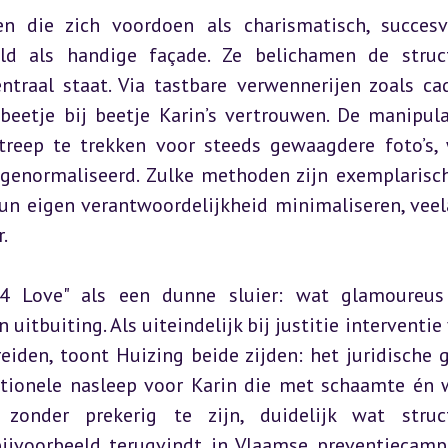
n die zich voordoen als charismatisch, succesv
 als handige façade. Ze belichamen de struct
traal staat. Via tastbare verwennerijen zoals cad
eetje bij beetje Karin’s vertrouwen. De manipulat
treep te trekken voor steeds gewaagdere foto’s, 
 genormaliseerd. Zulke methoden zijn exemplarisch
n eigen verantwoordelijkheid minimaliseren, veela
.
4 Love" als een dunne sluier: wat glamoureus l
itbuiting. Als uiteindelijk bij justitie interventie 
eiden, toont Huizing beide zijden: het juridische g
motionele nasleep voor Karin die met schaamte én 
nder prekerig te zijn, duidelijk wat structu
bijvoorbeeld terugvindt in Vlaamse preventiecamp