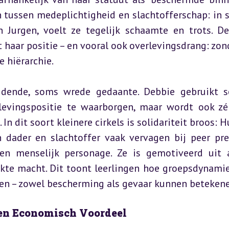
n tussen medeplichtigheid en slachtofferschap: in s
 Jurgen, voelt ze tegelijk schaamte en trots. Deb
gt haar positie – en vooral ook overlevingsdrang: zond
 hiërarchie.
jdende, soms wrede gedaante. Debbie gebruikt so
rlevingspositie te waarborgen, maar wordt ook zél
n dit soort kleinere cirkels is solidariteit broos: H
 dader en slachtoffer vaak vervagen bij peer pres
en menselijk personage. Ze is gemotiveerd uit a
kte macht. Dit toont leerlingen hoe groepsdynamie
en – zowel bescherming als gevaar kunnen betekene
en Economisch Voordeel