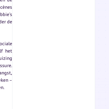
cènes 
bie’s 
er de 
ciale 
f het 
uizing 
sure. 
ngst, 
ken – 
n.