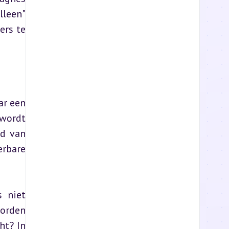
leen" 
rs te 
r een 
wordt 
d van 
rbare 
 niet 
orden 
ht? In 