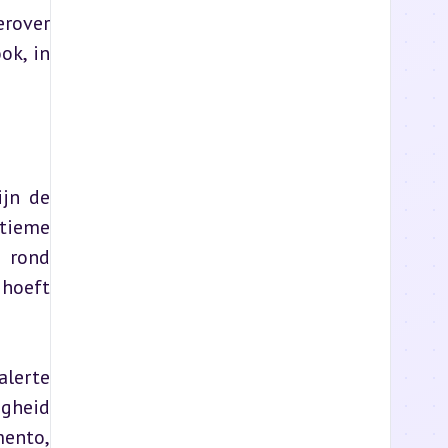
rover 
k, in 
jn de 
tieme 
 rond 
hoeft 
lerte 
gheid 
ento, 