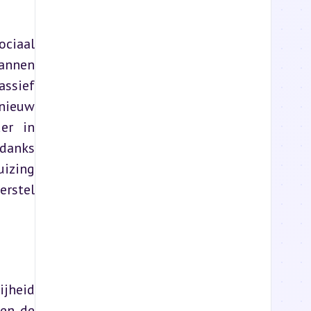
ciaal 
annen 
ssief 
nieuw 
r in 
danks 
izing 
rstel 
jheid 
en de 