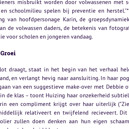
ieners misbruikt worden door volwassenen met so
n schoolmilieu spelen bij preventie en herstel.”* 
ng van hoofdpersonage Karin, de groepsdynamiek
an de volwassen daders, de betekenis van fotografi
ie voor scholen en jongeren vandaag.
 Groei
lot draagt, staat in het begin van het verhaal hel
and, en verlangt hevig naar aansluiting. In haar pog
rgaan van een suggestieve make-over met Debbie of
in de klas – toont Huizing haar onzekerheid subtiel
in een compliment krijgt over haar uiterlijk ("Zie 
ddellijk relativeert en twijfelend recieveert. Dit 
lier zullen doen denken aan hun eigen schaam