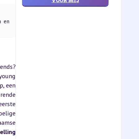
VOOR MIJ
n en
ends? 
young 
, een 
rende 
erste 
elige 
aamse 
elling 