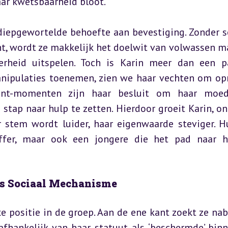
aar kwetsbaarheid bloot.
diepgewortelde behoefte aan bevestiging. Zonder so
ht, wordt ze makkelijk het doelwit van volwassen m
rheid uitspelen. Toch is Karin meer dan een pa
anipulaties toenemen, zien we haar vechten om op
punt-momenten zijn haar besluit om haar moede
stap naar hulp te zetten. Hierdoor groeit Karin, on
 stem wordt luider, haar eigenwaarde steviger. Hu
ffer, maar ook een jongere die het pad naar he
als Sociaal Mechanisme
 positie in de groep. Aan de ene kant zoekt ze nabi
 afhankelijk van haar statuut als ‘beschermde’ binn