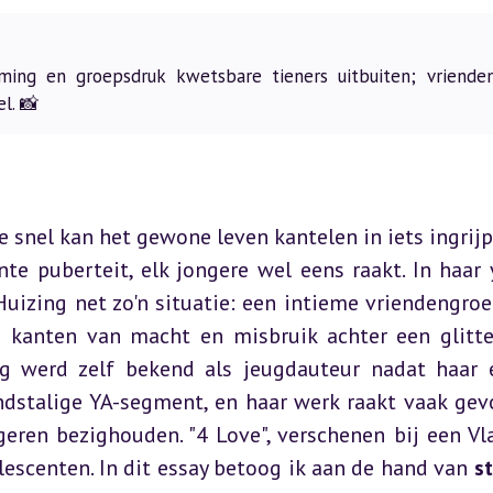
ing en groepsdruk kwetsbare tieners uitbuiten; vriende
l. 📸
 snel kan het gewone leven kantelen in iets ingrijp
nte puberteit, elk jongere wel eens raakt. In haar 
uizing net zo'n situatie: een intieme vriendengroep
 kanten van macht en misbruik achter een glitte
g werd zelf bekend als jeugdauteur nadat haar e
dstalige YA-segment, en haar werk raakt vaak gevo
eren bezighouden. "4 Love", verschenen bij een Vl
olescenten. In dit essay betoog ik aan de hand van 
st