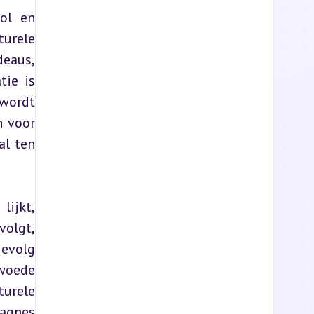
ol en 
urele 
eaus, 
ie is 
wordt 
 voor 
l ten 
ijkt, 
volgt, 
evolg 
woede 
rele 
agnes 