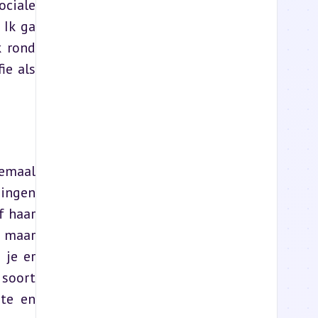
ciale 
Ik ga 
 rond 
e als 
emaal 
ingen 
 haar 
 maar 
je er 
soort 
te en 