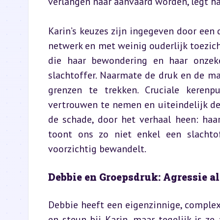
verlangen naar aanvaard worden, legt h
Karin’s keuzes zijn ingegeven door een 
netwerk en met weinig ouderlijk toezic
die haar bewondering en haar onzeke
slachtoffer. Naarmate de druk en de m
grenzen te trekken. Cruciale keren
vertrouwen te nemen en uiteindelijk de 
de schade, door het verhaal heen: haar
toont ons zo niet enkel een slachto
voorzichtig bewandelt.
Debbie en Groepsdruk: Agressie 
Debbie heeft een eigenzinnige, complexe
en steun bij Karin, maar tegelijk is ze