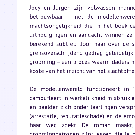
Joey en Jurgen zijn volwassen manne
betrouwbaar – met de modellenwereld
machtsongelijkheid die in het boek cen
uitnodigingen en aandacht winnen ze b
berekend subtiel: door haar over de s
grensoverschrijdend gedrag geleidelijk
grooming – een proces waarin daders hu
koste van het inzicht van het slachtoffer
De modellenwereld functioneert in "
camoufleert in werkelijkheid misbruik en u
en beelden zich onder leerlingen verspr
(arrestatie, reputatieschade) én de e
haar weg zoekt. De roman maakt, zo
groomingpatronen zijn; lessen die je 