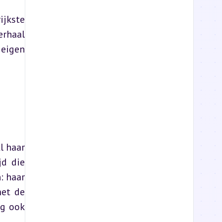
jkste 
rhaal 
eigen 
 haar 
d die 
 haar 
et de 
g ook 