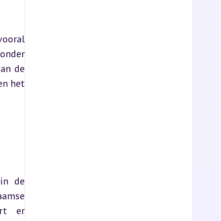
ooral 
onder 
an de 
n het 
in de 
aamse 
t er 