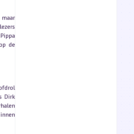
 maar 
ezers 
Pippa 
op de 
fdrol 
 Dirk 
halen 
innen 