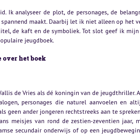
id. Ik analyseer de plot, de personages, de belangri
spannend maakt. Daarbij let ik niet alleen op het ve
titel, de kaft en de symboliek. Tot slot geef ik mijn 
populaire jeugdboek.
 over het boek
is de Vries als dé koningin van de jeugdthriller. Al
logen, personages die naturel aanvoelen en altij
s geen ander jongeren rechtstreeks aan te spreken:
ans meisjes van rond de zestien-zeventien jaar, m
laamse secundair onderwijs of op een jeugdbewegin