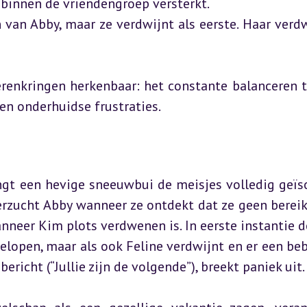
binnen de vriendengroep versterkt.

n van Abby, maar ze verdwijnt als eerste. Haar verdw
renkringen herkenbaar: het constante balanceren t
d en onderhuidse frustraties.
gt een hevige sneeuwbui de meisjes volledig geïso
verzucht Abby wanneer ze ontdekt dat ze geen bereik
neer Kim plots verdwenen is. In eerste instantie d
lopen, maar als ook Feline verdwijnt en er een beb
richt (“Jullie zijn de volgende”), breekt paniek uit.