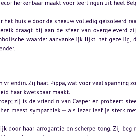
decor herkenbaar maakt voor leerlingen uit heel Bel
or het huisje door de sneeuw volledig geïsoleerd raak
ereik draagt bij aan de sfeer van overgeleverd zij
olische waarde: aanvankelijk lijkt het gezellig, d
ender.
 vriendin. Zij haat Pippa, wat voor veel spanning zorg
eid haar kwetsbaar maakt.  

roep; zij is de vriendin van Casper en probeert stee
 het meest sympathiek — als lezer leef je sterk met
jk door haar arrogantie en scherpe tong. Zij begin