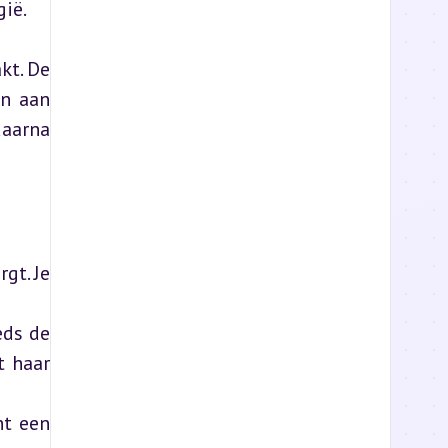
gië.
t. De 
n aan 
aarna 
t. Je 
ds de 
 haar 
t een 