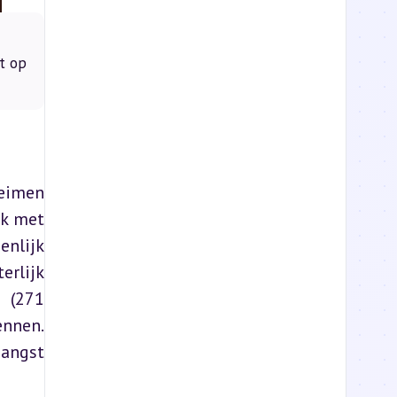
t op
eimen 
k met 
nlijk 
rlijk 
(271 
nnen. 
angst 