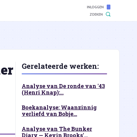
INLOGGEN
ZOEKEN
er
Gerelateerde werken:
Analyse van De ronde van '43
(Henri Knap):...
Boekanalyse: Waanzinnig
verliefd van Bobje...
Analyse van The Bunker
Diary — Kevin Brooks'...