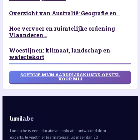
Overzicht van Australië: Geografie en...
Hoe vervoer en ruimtelijke ordening
Vlaanderen...
Woestijnen: klimaat, landschap en
watertekort
SCHRIJF MIJN AARDRIJKSKUNDE-OPSTEL
VOOR MIJ
lumila.be
Lumila.be is een educatieve applicatie ontwikkeld door
experts. Je vindt hier leermateriaal uit meer dan 20